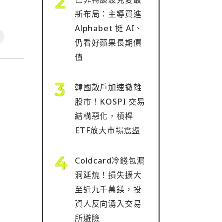
新布局：主導買進
Alphabet 挺 AI、
仍看好蘋果長期價
值
韓國散戶加速撤離
股市！KOSPI 交易
結構惡化，槓桿
ETF放大市場震盪
Coldcard冷錢包漏
洞延燒！損失擴大
至近九千萬鎂，投
資人反向湧入交易
所避險