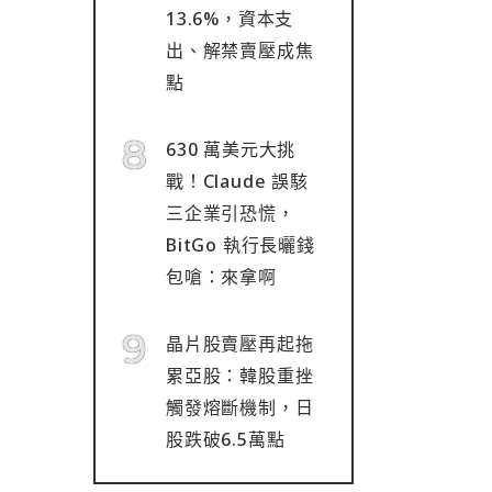
13.6%，資本支
出、解禁賣壓成焦
點
630 萬美元大挑
戰！Claude 誤駭
三企業引恐慌，
BitGo 執行長曬錢
包嗆：來拿啊
晶片股賣壓再起拖
累亞股：韓股重挫
觸發熔斷機制，日
股跌破6.5萬點