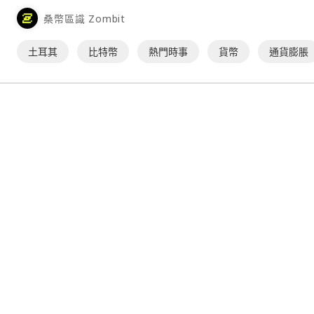
桑幣區識 Zombit
土耳其
比特幣
熱門時事
貨幣
通貨膨脹