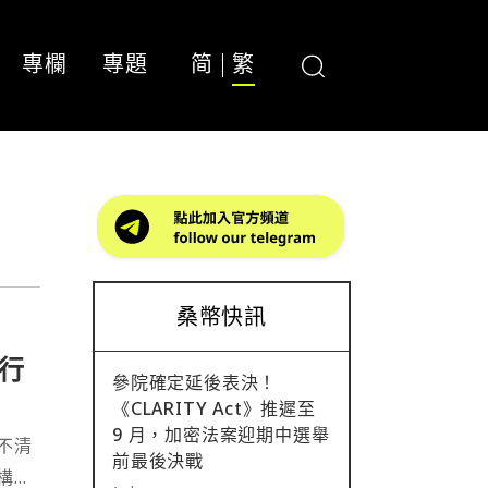
專欄
專題
简
繁
桑幣快訊
行
參院確定延後表決！
《CLARITY Act》推遲至
9 月，加密法案迎期中選舉
不清
前最後決戰
構層