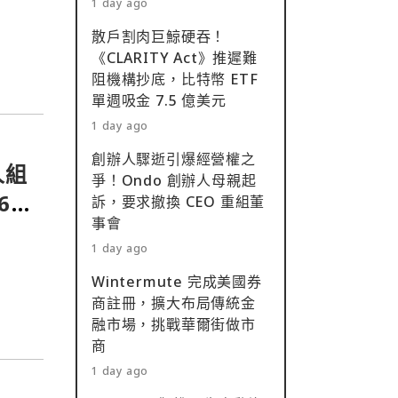
1 day ago
散戶割肉巨鯨硬吞！
《CLARITY Act》推遲難
阻機構抄底，比特幣 ETF
單週吸金 7.5 億美元
1 day ago
創辦人驟逝引爆經營權之
人組
爭！Ondo 創辦人母親起
6
訴，要求撤換 CEO 重組董
事會
1 day ago
Wintermute 完成美國券
商註冊，擴大布局傳統金
融市場，挑戰華爾街做市
商
1 day ago