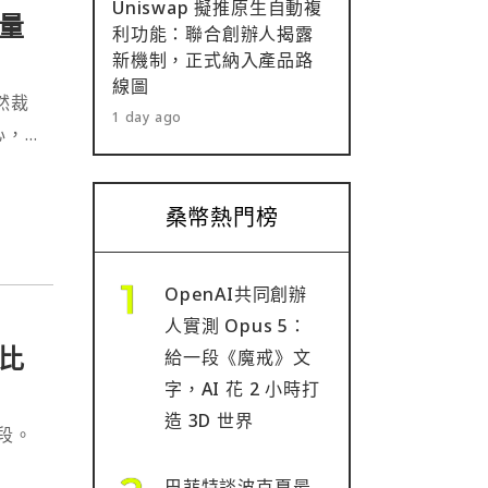
Uniswap 擬推原生自動複
量
利功能：聯合創辦人揭露
新機制，正式納入產品路
線圖
突然裁
1 day ago
心，
月來
對比
桑幣熱門榜
OpenAI共同創辦
人實測 Opus 5：
比
給一段《魔戒》文
字，AI 花 2 小時打
造 3D 世界
段。
巴菲特談波克夏最