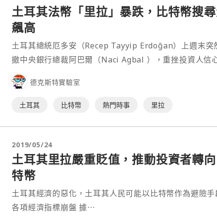
土耳其法幣「里拉」暴跌，比特幣搜尋
飆高
土耳其總統厄多安（Recep Tayyip Erdoğan）上週末
撤中央銀行總裁阿巴爾（Naci Agbal ），重挫投資人信
土耳其里拉週一（22）一開市就崩跌逾15%，吐回近4個
德克斯特實驗室
的升幅。隨著土耳其里拉重貶近歷史最低水平，當地民眾
特幣（BTC）的需求似乎也開始激增。⋯
土耳其
比特幣
熱門時事
里拉
2019/05/24
土耳其里拉嚴重貶值，推動投資者轉向
特幣
土耳其經濟的惡化，土耳其人民可能以比特幣作為避險手
各項經濟指標崩盤 據⋯