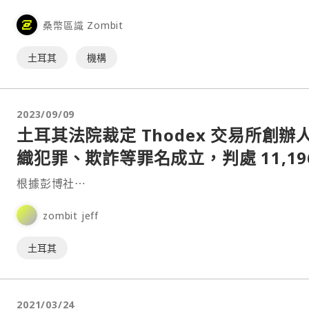
面對加密貨幣的採用。根據《CoinDesk Türkiye》⋯
桑幣區識 Zombit
土耳其
機構
2023/09/09
土耳其法院裁定 Thodex 交易所創辦
織犯罪、欺詐等罪名成立，判處 11,19
年監禁
根據彭博社⋯
zombit jeff
土耳其
2021/03/24