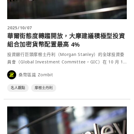
2025/10/07
華爾街態度轉趨開放，大摩建議積極型投資
組合加密貨幣配置最高 4%
投資銀行巨頭摩根士丹利（Morgan Stanley）的全球投資委
員會（Global Investment Committee，GIC）在 10 月 1
日發布的報告中表示，建議客戶與理財顧問在其最積極型的投
桑幣區識 Zombit
資組合中，將加密貨幣初始配置上限定為 4%。這項指引進一
步反映⋯
名人觀點
摩根士丹利