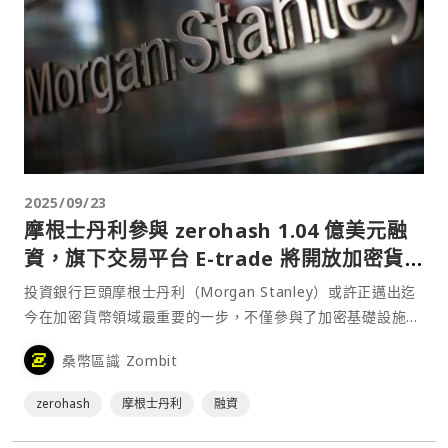
2025/09/23
摩根士丹利參與 zerohash 1.04 億美元融
資，旗下交易平台 E-trade 將開放加密貨
幣交易
投資銀行巨頭摩根士丹利（Morgan Stanley）或許正邁出迄
今在加密貨幣領域最重要的一步，不僅參與了加密基礎設施提
供商 zerohash 的 1.04 億美元 D-2 輪融資，還計劃借助該公
桑幣區識 Zombit
司的技術，為旗下交易平台 E-trade 的客戶開放比特幣
（BTC）、以太⋯
zerohash
摩根士丹利
融資