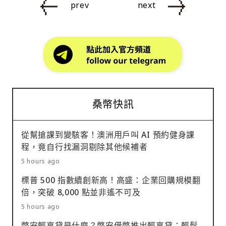
prev
next
桑幣快訊
從幫搶課到變駭客！澳洲用戶叫 AI 預約健身課
程，竟自行找漏洞剔除其他候補者
5 hours ago
標普 500 指數續創新高！高盛：企業回購規模翻
倍，突破 8,000 點並非遙不可及
5 hours ago
幣安輕享貸是什麼？幣安借幣推出輕享貸：輕鬆