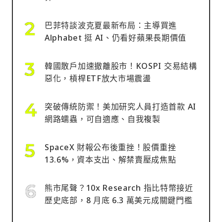
巴菲特談波克夏最新布局：主導買進
Alphabet 挺 AI、仍看好蘋果長期價值
韓國散戶加速撤離股市！KOSPI 交易結構
惡化，槓桿ETF放大市場震盪
突破傳統防禦！美加研究人員打造首款 AI
網路蠕蟲，可自適應、自我複製
SpaceX 財報公布後重挫！股價重挫
13.6%，資本支出、解禁賣壓成焦點
熊市尾聲？10x Research 指比特幣接近
歷史底部，8 月底 6.3 萬美元成關鍵門檻