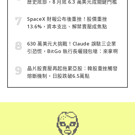
歷史底部，8 月底 6.3 萬美元成關鍵門檻
SpaceX 財報公布後重挫！股價重挫
13.6%，資本支出、解禁賣壓成焦點
630 萬美元大挑戰！Claude 誤駭三企業
引恐慌，BitGo 執行長曬錢包嗆：來拿啊
晶片股賣壓再起拖累亞股：韓股重挫觸發
熔斷機制，日股跌破6.5萬點