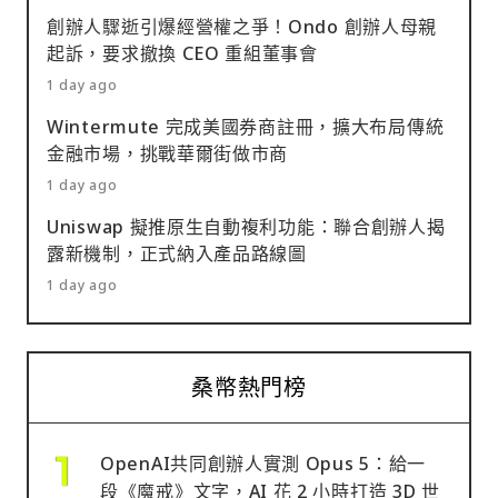
創辦人驟逝引爆經營權之爭！Ondo 創辦人母親
起訴，要求撤換 CEO 重組董事會
1 day ago
Wintermute 完成美國券商註冊，擴大布局傳統
金融市場，挑戰華爾街做市商
1 day ago
Uniswap 擬推原生自動複利功能：聯合創辦人揭
露新機制，正式納入產品路線圖
1 day ago
桑幣熱門榜
OpenAI共同創辦人實測 Opus 5：給一
段《魔戒》文字，AI 花 2 小時打造 3D 世