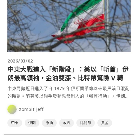
2026/03/02
中東大戰進入「新階段」：美以「斬首」伊
朗最高領袖，金油雙漲、比特幣驚險 V 轉
中東局勢近日進入了自 1979 年伊斯蘭革命以來最黑暗且混亂
的時刻。隨著美以聯手發動先發制人的「斬首行動」，伊朗最
高權力核心垮台，引發規模空前的區域報復與全球金融震⋯
zombit jeff
中東
伊朗
原油
政治
比特幣
黃金