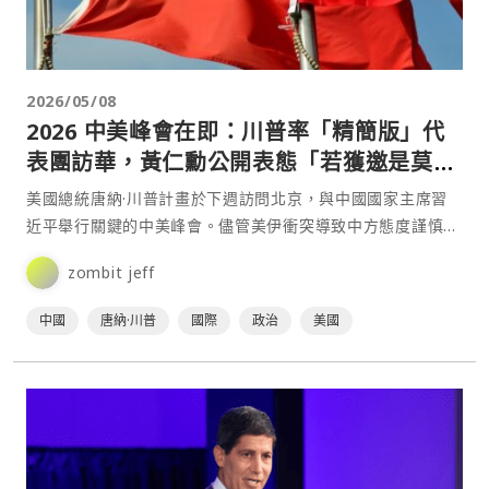
2026/05/08
2026 中美峰會在即：川普率「精簡版」代
表團訪華，黃仁勳公開表態「若獲邀是莫大
榮幸」
美國總統唐納·川普計畫於下週訪問北京，與中國國家主席習
近平舉行關鍵的中美峰會。儘管美伊衝突導致中方態度謹慎，
但川普的行程預計如期推進。值得關注的是，此次隨行的美國
zombit jeff
企⋯
中國
唐納·川普
國際
政治
美國