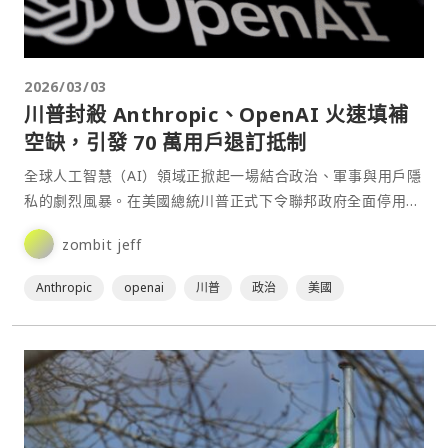
2026/03/03
川普封殺 Anthropic、OpenAI 火速填補
空缺，引發 70 萬用戶退訂抵制
全球人工智慧（AI）領域正掀起一場結合政治、軍事與用戶隱
私的劇烈風暴。在美國總統川普正式下令聯邦政府全面停用
Anthropic 產品後，OpenAI 隨即宣布與國防部達成深度合作
zombit jeff
協議，將模型部署於軍方機密網路。此舉引發公眾對「AI 武
器化」與「全民監控」的劇烈恐慌，導⋯
Anthropic
openai
川普
政治
美國