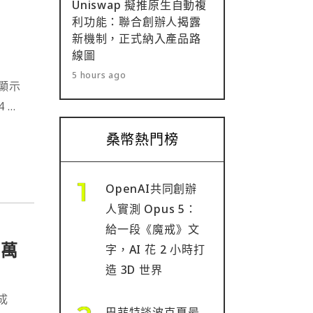
Uniswap 擬推原生自動複
利功能：聯合創辦人揭露
新機制，正式納入產品路
線圖
5 hours ago
顯示
 至
桑幣熱門榜
OpenAI共同創辦
人實測 Opus 5：
給一段《魔戒》文
 萬
字，AI 花 2 小時打
造 3D 世界
成
巴菲特談波克夏最