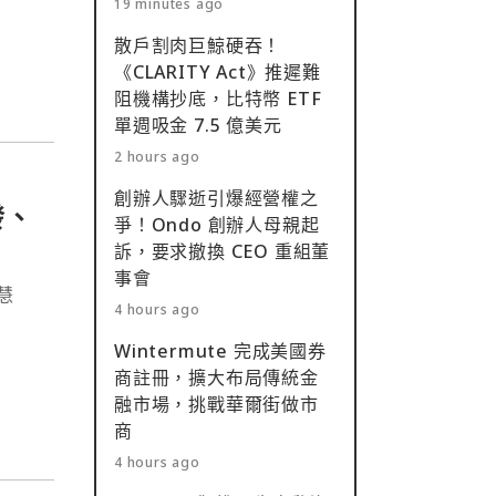
19 minutes ago
散戶割肉巨鯨硬吞！
《CLARITY Act》推遲難
阻機構抄底，比特幣 ETF
單週吸金 7.5 億美元
2 hours ago
創辦人驟逝引爆經營權之
發、
爭！Ondo 創辦人母親起
訴，要求撤換 CEO 重組董
事會
慧
4 hours ago
Wintermute 完成美國券
商註冊，擴大布局傳統金
融市場，挑戰華爾街做市
商
4 hours ago