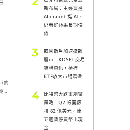
每日交
新布局：主導買進
Alphabet 挺 AI、
仍看好蘋果長期價
值
韓國散戶加速撤離
股市！KOSPI 交易
結構惡化，槓桿
ETF放大市場震盪
戶的
期協
比特幣大跌重創微
策略！Q2 帳面虧
損 82 億美元，連
五週暫停買幣屯現
金