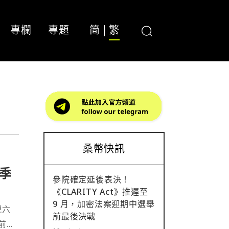
專欄
專題
简
繁
桑幣快訊
季
參院確定延後表決！
《CLARITY Act》推遲至
9 月，加密法案迎期中選舉
現六
前最後決戰
前年