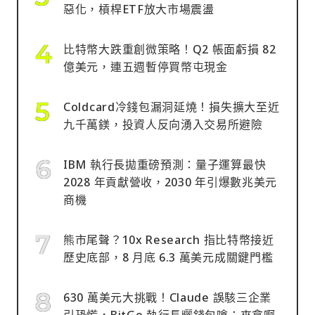
惡化，槓桿ETF放大市場震盪
比特幣大跌重創微策略！Q2 帳面虧損 82
億美元，連五週暫停買幣屯現金
Coldcard冷錢包漏洞延燒！損失擴大至近
九千萬鎂，投資人反向湧入交易所避險
IBM 執行長拋重磅預測：量子運算最快
2028 年貢獻營收，2030 年引爆數兆美元
商機
熊市尾聲？10x Research 指比特幣接近
歷史底部，8 月底 6.3 萬美元成關鍵門檻
630 萬美元大挑戰！Claude 誤駭三企業
引恐慌，BitGo 執行長曬錢包嗆：來拿啊