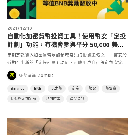
2021/12/13
自動化加密貨幣投資工具！使用幣安「定投
計劃」功能，有機會參與平分 50,000 美元
等值 BNB
定期定額買入加密貨幣是該領域常見的投資策略之一，幣安於
近期推出新的「定投計劃」功能，可讓用戶自行設定每次定投
的幣種、金額和循環週期，並隨時查看定投計劃的績效，幫助
桑幣區識 Zombit
用戶進行自動化加密貨幣投資，以下就讓桑幣為大家介紹幣安
「定投計劃」的特色和使用方式吧！⋯
Binance
BNB
以太幣
定投
幣安
幣安寶
比特幣定期定額
熱門時事
產品資訊