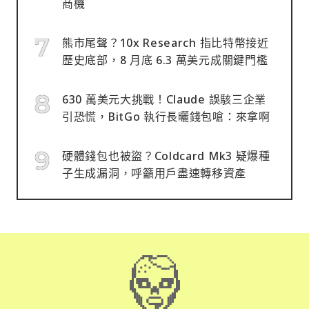
商機
熊市尾聲？10x Research 指比特幣接近
歷史底部，8 月底 6.3 萬美元成關鍵門檻
630 萬美元大挑戰！Claude 誤駭三企業
引恐慌，BitGo 執行長曬錢包嗆：來拿啊
硬體錢包也被盜？Coldcard Mk3 疑爆種
子生成漏洞，呼籲用戶盡速轉移資產