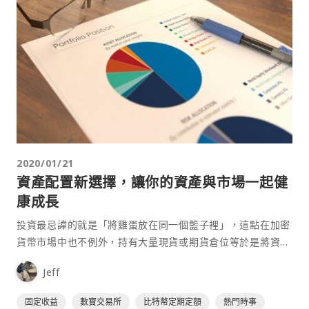
2020/01/21
資產配置新選擇，讓你的資產與市場一起健
康成長
投資最忌諱的就是「將雞蛋放在同一個籃子裡」，這點在加密
貨幣市場中也不例外，持有大量現貨或期貨倉位等於是將資產
置於高風險的環境當中，而過度保守，將所有資產放在被動收
Jeff
益的放貸產品中，又無法享受到加密貨幣市場成長過程中的收
益。適當的資產配置是維持財務健康的關鍵，如果你正在煩惱
固定收益
數寶交易所
比特幣定期定額
熱門時事