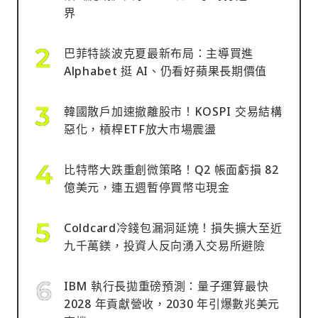
界
巴菲特談波克夏最新布局：主導買進
Alphabet 挺 AI、仍看好蘋果長期價值
韓國散戶加速撤離股市！KOSPI 交易結構
惡化，槓桿ETF放大市場震盪
比特幣大跌重創微策略！Q2 帳面虧損 82
億美元，連五週暫停買幣屯現金
Coldcard冷錢包漏洞延燒！損失擴大至近
九千萬鎂，投資人反向湧入交易所避險
IBM 執行長拋重磅預測：量子運算最快
2028 年貢獻營收，2030 年引爆數兆美元