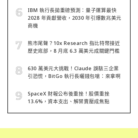
IBM 執行長拋重磅預測：量子運算最快
2028 年貢獻營收，2030 年引爆數兆美元
商機
熊市尾聲？10x Research 指比特幣接近
歷史底部，8 月底 6.3 萬美元成關鍵門檻
630 萬美元大挑戰！Claude 誤駭三企業
引恐慌，BitGo 執行長曬錢包嗆：來拿啊
SpaceX 財報公布後重挫！股價重挫
13.6%，資本支出、解禁賣壓成焦點