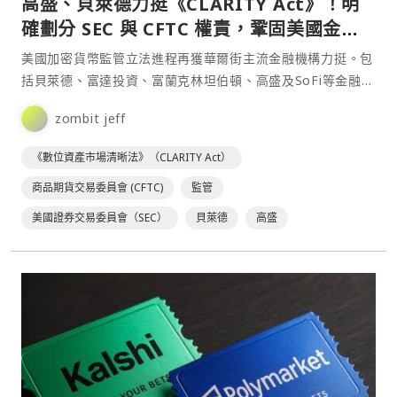
高盛、貝萊德力挺《CLARITY Act》！明
確劃分 SEC 與 CFTC 權責，鞏固美國金融
競爭力
美國加密貨幣監管立法進程再獲華爾街主流金融機構力挺。包
括貝萊德、富達投資、富蘭克林坦伯頓、高盛及SoFi等金融巨
頭，近期相繼公開支持《數位資產市場明確法案》（CLA⋯
zombit jeff
《數位資產市場清晰法》（CLARITY Act）
商品期貨交易委員會 (CFTC)
監管
美國證券交易委員會（SEC）
貝萊德
高盛