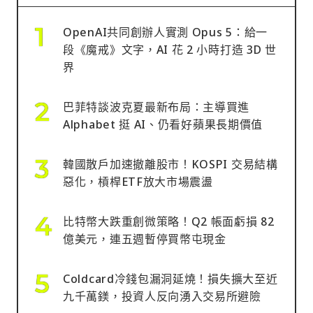
OpenAI共同創辦人實測 Opus 5：給一
段《魔戒》文字，AI 花 2 小時打造 3D 世
界
巴菲特談波克夏最新布局：主導買進
Alphabet 挺 AI、仍看好蘋果長期價值
韓國散戶加速撤離股市！KOSPI 交易結構
惡化，槓桿ETF放大市場震盪
比特幣大跌重創微策略！Q2 帳面虧損 82
億美元，連五週暫停買幣屯現金
Coldcard冷錢包漏洞延燒！損失擴大至近
九千萬鎂，投資人反向湧入交易所避險