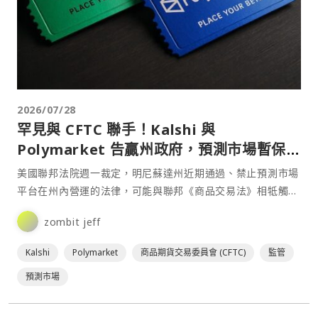
2026/07/28
罕見與 CFTC 聯手！Kalshi 與
Polymarket 告贏州政府，預測市場暫保營
運權
美國聯邦法院週一裁定，明尼蘇達州近期通過、禁止預測市場
平台在州內營運的法律，可能與聯邦《商品交易法》相牴觸，
並批准Kalshi、Polymarket及美國商品期貨交⋯
zombit jeff
Kalshi
Polymarket
商品期貨交易委員會 (CFTC)
監管
預測市場