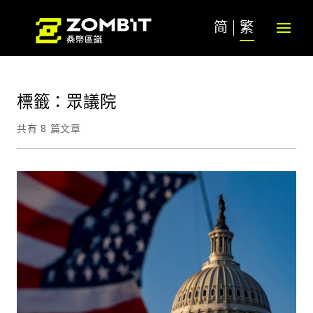
简
繁
標籤：眾議院
共有 8 篇文章