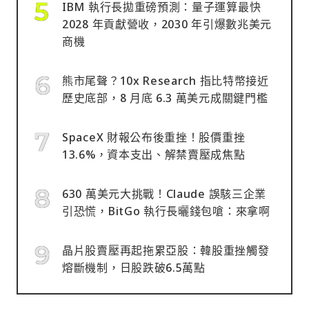
IBM 執行長拋重磅預測：量子運算最快
2028 年貢獻營收，2030 年引爆數兆美元
商機
熊市尾聲？10x Research 指比特幣接近
歷史底部，8 月底 6.3 萬美元成關鍵門檻
SpaceX 財報公布後重挫！股價重挫
13.6%，資本支出、解禁賣壓成焦點
630 萬美元大挑戰！Claude 誤駭三企業
引恐慌，BitGo 執行長曬錢包嗆：來拿啊
晶片股賣壓再起拖累亞股：韓股重挫觸發
熔斷機制，日股跌破6.5萬點