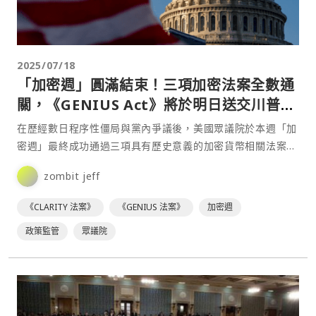
2025/07/18
「加密週」圓滿結束！三項加密法案全數通
關，《GENIUS Act》將於明日送交川普簽
署
在歷經數日程序性僵局與黨內爭議後，美國眾議院於本週「加
密週」最終成功通過三項具有歷史意義的加密貨幣相關法案。
備受關注的《GENIUS Act》目前已送交總統川普辦公⋯
zombit jeff
《CLARITY 法案》
《GENIUS 法案》
加密週
政策監管
眾議院