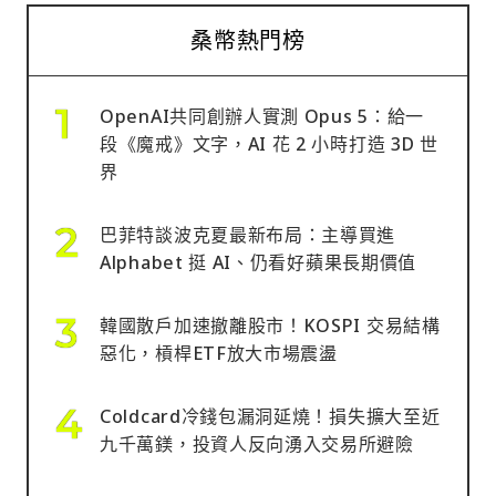
桑幣熱門榜
OpenAI共同創辦人實測 Opus 5：給一
段《魔戒》文字，AI 花 2 小時打造 3D 世
界
巴菲特談波克夏最新布局：主導買進
Alphabet 挺 AI、仍看好蘋果長期價值
韓國散戶加速撤離股市！KOSPI 交易結構
惡化，槓桿ETF放大市場震盪
Coldcard冷錢包漏洞延燒！損失擴大至近
九千萬鎂，投資人反向湧入交易所避險