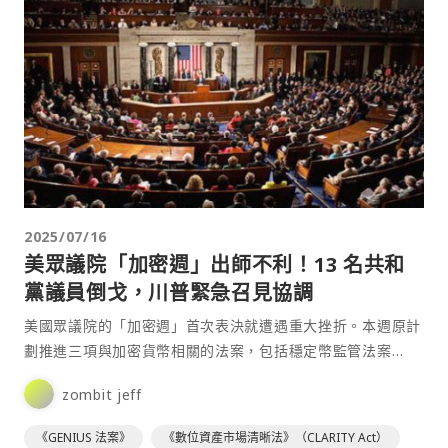
2025/07/16
美眾議院「加密週」出師不利！13 名共和
黨議員倒戈，川普緊急召見協調
美國眾議院的「加密週」首次表決就遭遇重大挫折。本週原計
劃推進三項與加密貨幣相關的法案，包括穩定幣監管法案
《GENIUS Act》、數位資產市場清晰法案《Clarit⋯
zombit jeff
《GENIUS 法案》
《數位資產市場清晰法》（CLARITY Act）