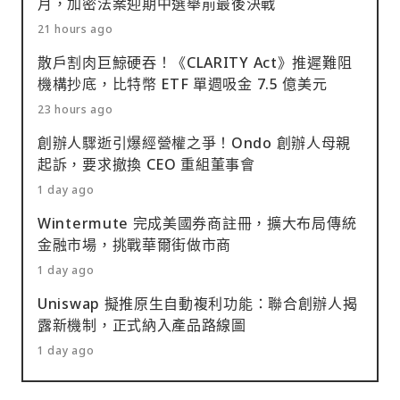
月，加密法案迎期中選舉前最後決戰
21 hours ago
散戶割肉巨鯨硬吞！《CLARITY Act》推遲難阻
機構抄底，比特幣 ETF 單週吸金 7.5 億美元
23 hours ago
創辦人驟逝引爆經營權之爭！Ondo 創辦人母親
起訴，要求撤換 CEO 重組董事會
1 day ago
Wintermute 完成美國券商註冊，擴大布局傳統
金融市場，挑戰華爾街做市商
1 day ago
Uniswap 擬推原生自動複利功能：聯合創辦人揭
露新機制，正式納入產品路線圖
1 day ago