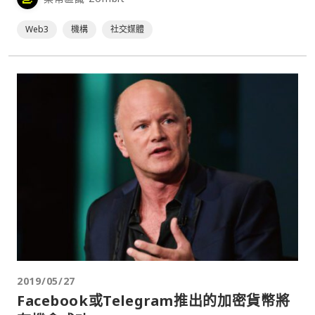
框架將促進建立在 AT 協議上的不同應用之間的連接性。此
外，Bluesky 還預告基於該協⋯
Web3
機構
社交媒體
2019/05/27
Facebook或Telegram推出的加密貨幣將