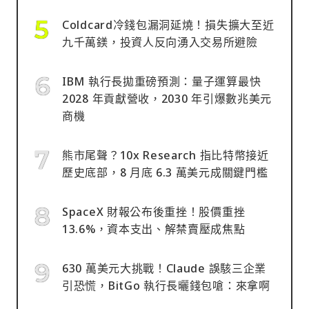
Coldcard冷錢包漏洞延燒！損失擴大至近
九千萬鎂，投資人反向湧入交易所避險
IBM 執行長拋重磅預測：量子運算最快
2028 年貢獻營收，2030 年引爆數兆美元
商機
熊市尾聲？10x Research 指比特幣接近
歷史底部，8 月底 6.3 萬美元成關鍵門檻
SpaceX 財報公布後重挫！股價重挫
13.6%，資本支出、解禁賣壓成焦點
630 萬美元大挑戰！Claude 誤駭三企業
引恐慌，BitGo 執行長曬錢包嗆：來拿啊