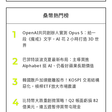
桑幣熱門榜
OpenAI共同創辦人實測 Opus 5：給一
段《魔戒》文字，AI 花 2 小時打造 3D 世
界
巴菲特談波克夏最新布局：主導買進
Alphabet 挺 AI、仍看好蘋果長期價值
韓國散戶加速撤離股市！KOSPI 交易結構
惡化，槓桿ETF放大市場震盪
比特幣大跌重創微策略！Q2 帳面虧損 82
億美元，連五週暫停買幣屯現金