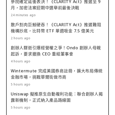
參院確定延後表決！《CLARITY Act》推遲至 9
月，加密法案迎期中選舉前最後決戰
24 minutes ago
散戶割肉巨鯨硬吞！《CLARITY Act》推遲難阻
機構抄底，比特幣 ETF 單週吸金 7.5 億美元
2 hours ago
創辦人驟逝引爆經營權之爭！Ondo 創辦人母親
起訴，要求撤換 CEO 重組董事會
4 hours ago
Wintermute 完成美國券商註冊，擴大布局傳統
金融市場，挑戰華爾街做市商
5 hours ago
Uniswap 擬推原生自動複利功能：聯合創辦人揭
露新機制，正式納入產品路線圖
5 hours ago