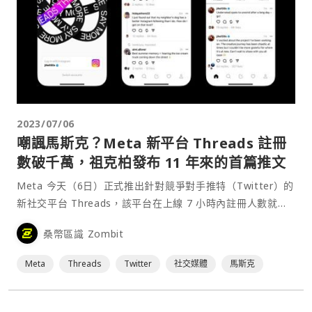
2023/07/06
嘲諷馬斯克？Meta 新平台 Threads 註冊
數破千萬，祖克柏發布 11 年來的首篇推文
Meta 今天（6日）正式推出針對競爭對手推特（Twitter）的
新社交平台 Threads，該平台在上線 7 小時內註冊人數就超
過了 1,000 萬，Meta 執行長祖克柏（Mark Zuckerberg）
桑幣區識 Zombit
在他的 Threads 帳戶上提到了這個里程碑。⋯
Meta
Threads
Twitter
社交媒體
馬斯克