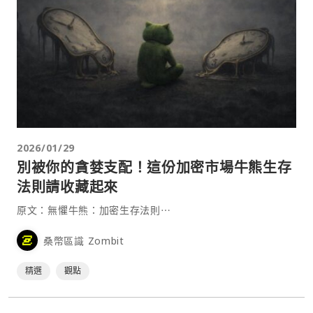
2026/01/29
別被你的貪婪支配！這份加密市場牛熊生存
法則請收藏起來
原文：無懼牛熊：加密生存法則⋯
桑幣區識 Zombit
精選
觀點