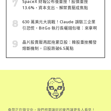
SpaceX 財報公布後重挫！股價重挫
13.6%，資本支出、解禁賣壓成焦點
630 萬美元大挑戰！Claude 誤駭三企業
引恐慌，BitGo 執行長曬錢包嗆：來拿啊
晶片股賣壓再起拖累亞股：韓股重挫觸發
熔斷機制，日股跌破6.5萬點
桑幣正在徵文中，我們想要讓好的東西讓更多人看見！