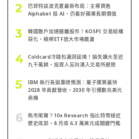
巴菲特談波克夏最新布局：主導買進
Alphabet 挺 AI、仍看好蘋果長期價值
韓國散戶加速撤離股市！KOSPI 交易結構
惡化，槓桿ETF放大市場震盪
Coldcard冷錢包漏洞延燒！損失擴大至近
九千萬鎂，投資人反向湧入交易所避險
IBM 執行長拋重磅預測：量子運算最快
2028 年貢獻營收，2030 年引爆數兆美元
商機
熊市尾聲？10x Research 指比特幣接近
歷史底部，8 月底 6.3 萬美元成關鍵門檻