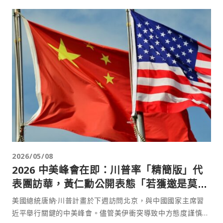
2026/05/08
2026 中美峰會在即：川普率「精簡版」代
表團訪華，黃仁勳公開表態「若獲邀是莫大
榮幸」
美國總統唐納·川普計畫於下週訪問北京，與中國國家主席習
近平舉行關鍵的中美峰會。儘管美伊衝突導致中方態度謹慎，