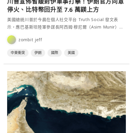
川普宣佈暫緩對伊軍事打擊！伊朗官方同意
停火、比特幣回升至 7.6 萬鎂上方
美國總統川普於今晨在個人社交平台 Truth Social 發文表
示，應巴基斯坦陸軍參謀長阿西姆·穆尼爾（Asim Munir）及
總理夏巴茲·謝里夫（Shehbaz Sharif）的緊急請求，美方已
zombit jeff
同意暫緩原定對伊朗展開的進一步軍事行動，並將停火期限延
長，以等待伊朗方面⋯
中東衝突
伊朗
國際
美國