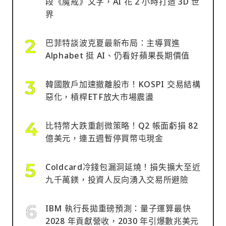
段《魔戒》文字，AI 花 2 小時打造 3D 世
界
巴菲特談波克夏最新布局：主導買進
Alphabet 挺 AI、仍看好蘋果長期價值
韓國散戶加速撤離股市！KOSPI 交易結構
惡化，槓桿ETF放大市場震盪
比特幣大跌重創微策略！Q2 帳面虧損 82
億美元，連五週暫停買幣屯現金
Coldcard冷錢包漏洞延燒！損失擴大至近
九千萬鎂，投資人反向湧入交易所避險
IBM 執行長拋重磅預測：量子運算最快
2028 年貢獻營收，2030 年引爆數兆美元