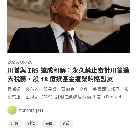
2026/05/20
川普與 IRS 達成和解：永久禁止審計川普過
去稅務，設 18 億鎂基金遭疑賄賂盟友
根據週二公布的一份長達一頁的官方文件，美國司法部已「永
久禁止」國稅局（IRS）對現任總統唐納德·川普（Donald
Trump）、其家屬及旗下公司過去的稅務申報進行⋯
zombit jeff
川普
政治
美國
訴訟