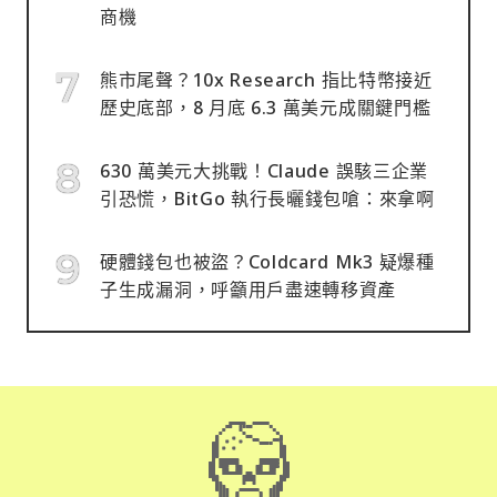
商機
熊市尾聲？10x Research 指比特幣接近
歷史底部，8 月底 6.3 萬美元成關鍵門檻
630 萬美元大挑戰！Claude 誤駭三企業
引恐慌，BitGo 執行長曬錢包嗆：來拿啊
硬體錢包也被盜？Coldcard Mk3 疑爆種
子生成漏洞，呼籲用戶盡速轉移資產