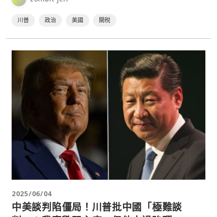
川普
政治
美國
關稅
2025/06/04
中美談判陷僵局！川普批中國「極難談