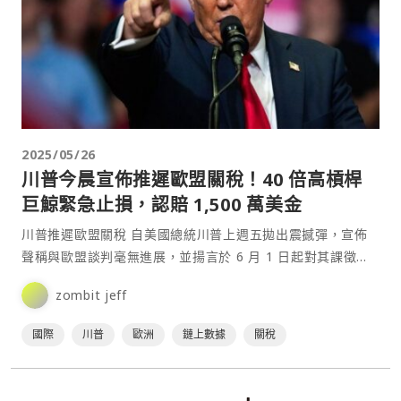
2025/05/26
川普今晨宣佈推遲歐盟關稅！40 倍高槓桿
巨鯨緊急止損，認賠 1,500 萬美金
川普推遲歐盟關稅 自美國總統川普上週五拋出震撼彈，宣佈
聲稱與歐盟談判毫無進展，並揚言於 6 月 1 日起對其課徵
50⋯
zombit jeff
國際
川普
歐洲
鏈上數據
關稅