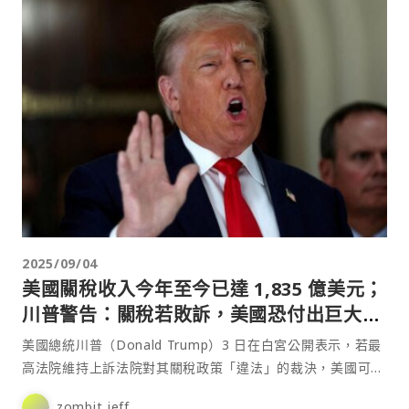
2025/09/04
美國關稅收入今年至今已達 1,835 億美元；
川普警告：關稅若敗訴，美國恐付出巨大代
價
美國總統川普（Donald Trump）3 日在白宮公開表示，若最
高法院維持上訴法院對其關稅政策「違法」的裁決，美國可能
不得不取消與歐盟、日本及南韓達成的貿易協議，⋯
zombit jeff