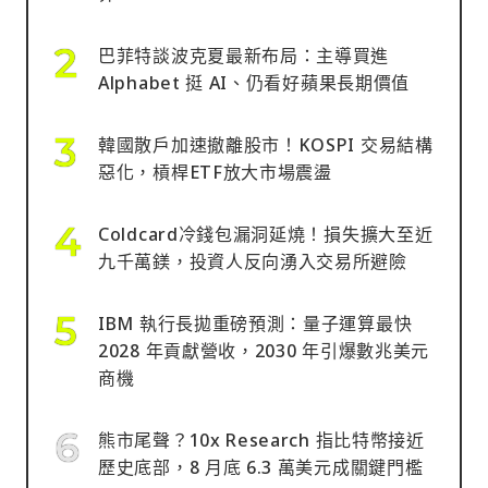
巴菲特談波克夏最新布局：主導買進
Alphabet 挺 AI、仍看好蘋果長期價值
韓國散戶加速撤離股市！KOSPI 交易結構
惡化，槓桿ETF放大市場震盪
Coldcard冷錢包漏洞延燒！損失擴大至近
九千萬鎂，投資人反向湧入交易所避險
IBM 執行長拋重磅預測：量子運算最快
2028 年貢獻營收，2030 年引爆數兆美元
商機
熊市尾聲？10x Research 指比特幣接近
歷史底部，8 月底 6.3 萬美元成關鍵門檻