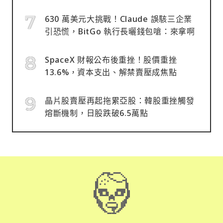
630 萬美元大挑戰！Claude 誤駭三企業
引恐慌，BitGo 執行長曬錢包嗆：來拿啊
SpaceX 財報公布後重挫！股價重挫
13.6%，資本支出、解禁賣壓成焦點
晶片股賣壓再起拖累亞股：韓股重挫觸發
熔斷機制，日股跌破6.5萬點