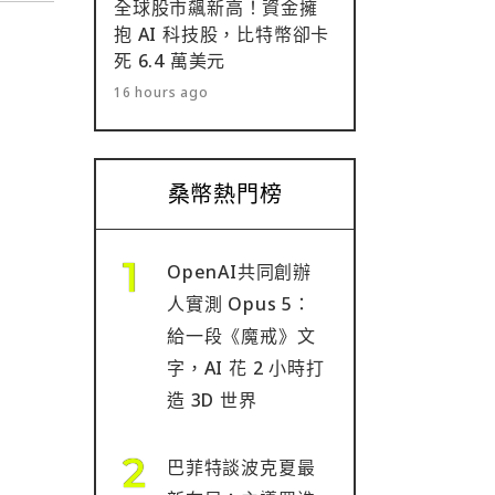
全球股市飆新高！資金擁
抱 AI 科技股，比特幣卻卡
死 6.4 萬美元
16 hours ago
桑幣熱門榜
OpenAI共同創辦
人實測 Opus 5：
給一段《魔戒》文
字，AI 花 2 小時打
造 3D 世界
巴菲特談波克夏最