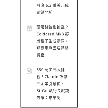
月底 6.3 萬美元成
關鍵門檻
硬體錢包也被盜？
Coldcard Mk3 疑
爆種子生成漏洞，
呼籲用戶盡速轉移
資產
630 萬美元大挑
戰！Claude 誤駭
三企業引恐慌，
BitGo 執行長曬錢
包嗆：來拿啊