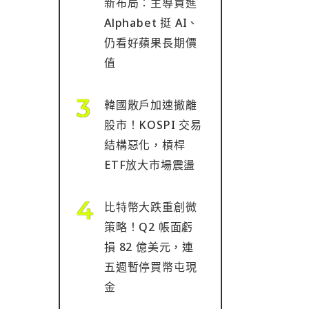
新布局：主導買進
Alphabet 挺 AI、
仍看好蘋果長期價
值
韓國散戶加速撤離
股市！KOSPI 交易
結構惡化，槓桿
ETF放大市場震盪
比特幣大跌重創微
策略！Q2 帳面虧
損 82 億美元，連
五週暫停買幣屯現
金