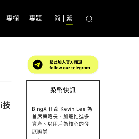
專欄
專題
简
繁
桑幣快訊
i技
BingX 任命 Kevin Lee 為
首席策略長，加速推進多
資產、以用戶為核心的發
展願景