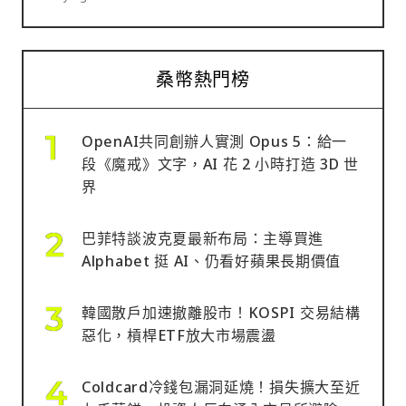
桑幣熱門榜
OpenAI共同創辦人實測 Opus 5：給一
段《魔戒》文字，AI 花 2 小時打造 3D 世
界
巴菲特談波克夏最新布局：主導買進
Alphabet 挺 AI、仍看好蘋果長期價值
韓國散戶加速撤離股市！KOSPI 交易結構
惡化，槓桿ETF放大市場震盪
Coldcard冷錢包漏洞延燒！損失擴大至近