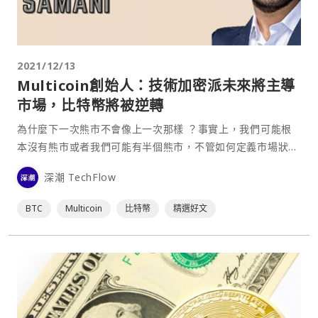
2021/12/13
Multicoin創始人：技術加密派未來將主導
市場，比特幣將被逆轉
為什麼下一次熊市不會像上一次那樣 ？事實上，我們可能根
本沒有熊市或者我們可能有半個熊市，不管如何定義市場狀
態，這取決於您的看法。 從廣義上說，加密貨幣有兩個群
深潮 TechFlow
體，分別是貨幣加密和技術加密 。從 2011 年到 2017 年，
該領域的時代精神由加密貨幣人士主導 ，自 2017 年以來，
BTC
Multicoin
比特幣
精選好文
技術加密已成為主流。 在 201⋯