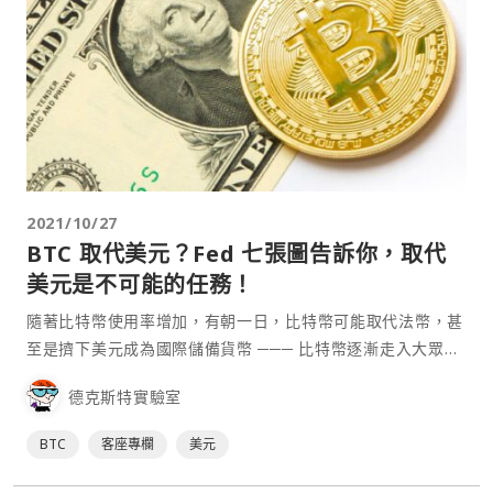
2021/10/27
BTC 取代美元？Fed 七張圖告訴你，取代
美元是不可能的任務！
隨著比特幣使用率增加，有朝一日，比特幣可能取代法幣，甚
至是擠下美元成為國際儲備貨幣 ─── 比特幣逐漸走入大眾視
野，這種說法也越來越普遍，但真的有可能嗎？本文將透過
德克斯特實驗室
Fed 的美元應用以及「貨幣自然層級」兩個方向探討此議題，
但結論可能不一定會讓支持者高興。 美國聯準會（Fed）不久
BTC
客座專欄
美元
前發布一篇報告：《美元的國際角色》（⋯