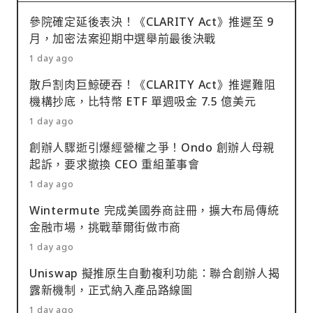
參院確定延後表決！《CLARITY Act》推遲至 9
月，加密法案迎期中選舉前最後決戰
1 day ago
散戶割肉巨鯨硬吞！《CLARITY Act》推遲難阻
機構抄底，比特幣 ETF 單週吸金 7.5 億美元
1 day ago
創辦人驟逝引爆經營權之爭！Ondo 創辦人母親
起訴，要求撤換 CEO 重組董事會
1 day ago
Wintermute 完成美國券商註冊，擴大布局傳統
金融市場，挑戰華爾街做市商
1 day ago
Uniswap 擬推原生自動複利功能：聯合創辦人揭
露新機制，正式納入產品路線圖
1 day ago