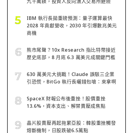
九千萬鎂，投資人反向湧入交易所避險
IBM 執行長拋重磅預測：量子運算最快
2028 年貢獻營收，2030 年引爆數兆美元
商機
熊市尾聲？10x Research 指比特幣接近
歷史底部，8 月底 6.3 萬美元成關鍵門檻
630 萬美元大挑戰！Claude 誤駭三企業
引恐慌，BitGo 執行長曬錢包嗆：來拿啊
SpaceX 財報公布後重挫！股價重挫
13.6%，資本支出、解禁賣壓成焦點
晶片股賣壓再起拖累亞股：韓股重挫觸發
熔斷機制，日股跌破6.5萬點