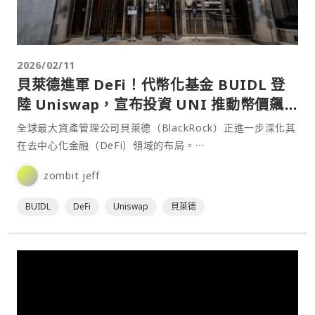
2026/02/11
貝萊德進軍 DeFi！代幣化基金 BUIDL 登
陸 Uniswap，宣布投資 UNI 推動幣價飆
升
全球最大資產管理公司貝萊德（BlackRock）正進一步深化其
在去中心化金融（DeFi）領域的布局。⋯
zombit jeff
BUIDL
DeFi
Uniswap
貝萊德