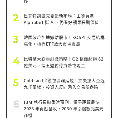
界
巴菲特談波克夏最新布局：主導買進
Alphabet 挺 AI、仍看好蘋果長期價值
韓國散戶加速撤離股市！KOSPI 交易結構
惡化，槓桿ETF放大市場震盪
比特幣大跌重創微策略！Q2 帳面虧損 82
億美元，連五週暫停買幣屯現金
Coldcard冷錢包漏洞延燒！損失擴大至近
九千萬鎂，投資人反向湧入交易所避險
IBM 執行長拋重磅預測：量子運算最快
2028 年貢獻營收，2030 年引爆數兆美元
商機