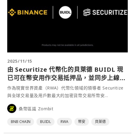
2025/11/15
由 Securitize 代幣化的貝萊德 BUIDL 現
已可在幣安用作交易抵押品，並同步上線
BNB Chain
作為現實世界資產（RWA）代幣化領域的領導者 Securitize
與全球交易量及用戶數最大的加密貨幣交易所幣安
（Binance）宣布，貝萊德 BlackRock⋯
桑幣區識 Zombit
BNB CHAIN
BUIDL
RWA
幣安
貝萊德