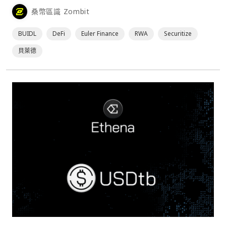
專有的金庫技術在 Avalanche 區塊鏈上的借貸協議 Euler 上
桑幣區識 Zombit
市，實現這個市值近 30 億美元的鏈上國債基金與去⋯
BUIDL
DeFi
Euler Finance
RWA
Securitize
貝萊德