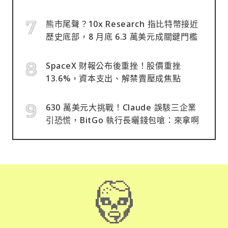
熊市尾聲？10x Research 指比特幣接近
歷史底部，8 月底 6.3 萬美元成關鍵門檻
SpaceX 財報公布後重挫！股價重挫
13.6%，資本支出、解禁賣壓成焦點
630 萬美元大挑戰！Claude 誤駭三企業
引恐慌，BitGo 執行長曬錢包嗆：來拿啊