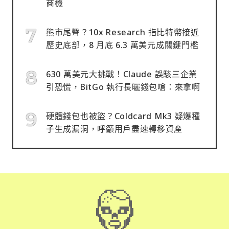
商機
熊市尾聲？10x Research 指比特幣接近
歷史底部，8 月底 6.3 萬美元成關鍵門檻
630 萬美元大挑戰！Claude 誤駭三企業
引恐慌，BitGo 執行長曬錢包嗆：來拿啊
硬體錢包也被盜？Coldcard Mk3 疑爆種
子生成漏洞，呼籲用戶盡速轉移資產