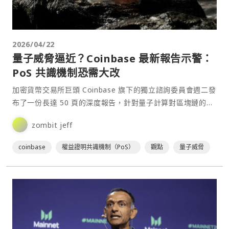
2026/04/22
量子威脅逼近？Coinbase 最新報告示警：
PoS 共識機制恐需大改
加密貨幣交易所巨頭 Coinbase 旗下的獨立諮詢委員會週二發
布了一份長達 50 頁的深度報告，針對量子計算對區塊鏈的潛
在威脅發出「謹慎但緊急」的預警。報告強調，雖然目前加密
zombit jeff
網路依然安全，但產業絕不能坐以待斃。⋯
coinbase
權益證明共識機制（PoS）
觀點
量子威脅