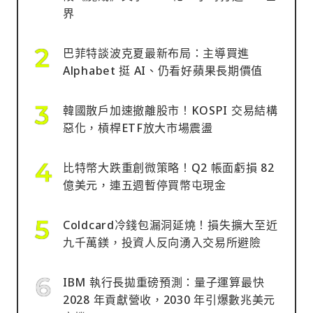
界
巴菲特談波克夏最新布局：主導買進
Alphabet 挺 AI、仍看好蘋果長期價值
韓國散戶加速撤離股市！KOSPI 交易結構
惡化，槓桿ETF放大市場震盪
比特幣大跌重創微策略！Q2 帳面虧損 82
億美元，連五週暫停買幣屯現金
Coldcard冷錢包漏洞延燒！損失擴大至近
九千萬鎂，投資人反向湧入交易所避險
IBM 執行長拋重磅預測：量子運算最快
2028 年貢獻營收，2030 年引爆數兆美元