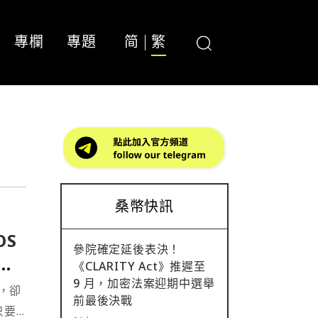
專欄
專題
简
繁
桑幣快訊
OS
參院確定延後表決！
、
《CLARITY Act》推遲至
版圖
9 月，加密法案迎期中選舉
，卻
前最後決戰
只要