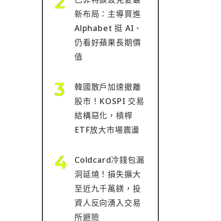
新布局：主導買進
Alphabet 挺 AI、
仍看好蘋果長期價
值
韓國散戶加速撤離
股市！KOSPI 交易
結構惡化，槓桿
ETF放大市場震盪
Coldcard冷錢包漏
洞延燒！損失擴大
至近九千萬鎂，投
資人反向湧入交易
所避險