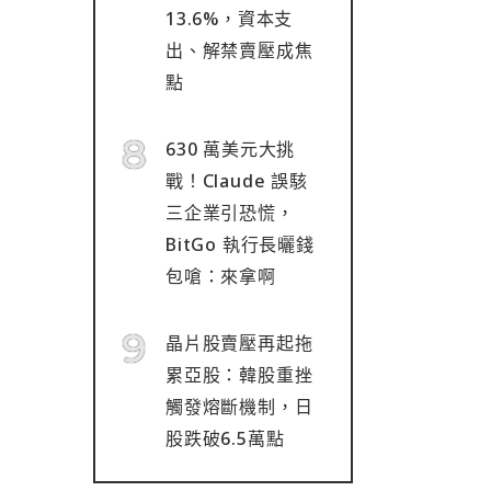
13.6%，資本支
出、解禁賣壓成焦
點
630 萬美元大挑
戰！Claude 誤駭
三企業引恐慌，
BitGo 執行長曬錢
包嗆：來拿啊
晶片股賣壓再起拖
累亞股：韓股重挫
觸發熔斷機制，日
股跌破6.5萬點