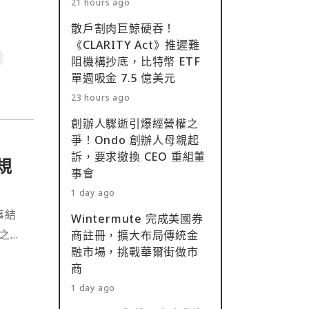
21 hours ago
，主上
散戶割肉巨鯨硬吞！
用猖
《CLARITY Act》推遲難
》 契
阻機構抄底，比特幣 ETF
單週吸金 7.5 億美元
23 hours ago
創辦人驟逝引爆經營權之
爭！Ondo 創辦人母親起
訴，要求撤換 CEO 重組董
大規
事會
1 day ago
敘事結
Wintermute 完成美國券
商註冊，擴大布局傳統金
融市場，挑戰華爾街做市
這些中
商
1 day ago