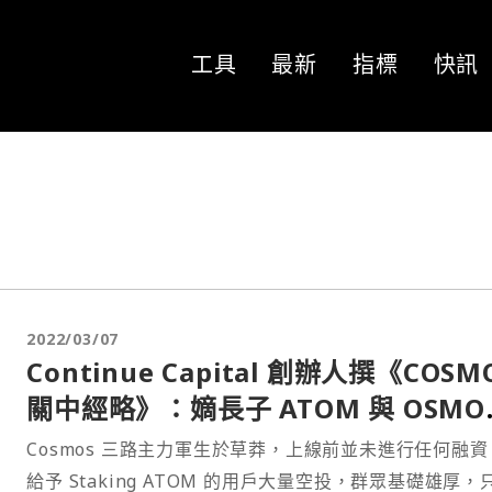
工具
最新
指標
快訊
2022/03/07
Continue Capital 創辦人撰《COSM
關中經略》：嫡長子 ATOM 與 OSMO
EVMOS、JUNO 等各路諸侯共創大業
Cosmos 三路主力軍生於草莽，上線前並未進行任何融資
給予 Staking ATOM 的用戶大量空投，群眾基礎雄厚，