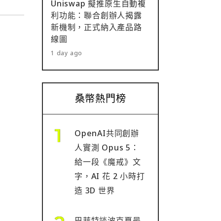
Uniswap 擬推原生自動複
利功能：聯合創辦人揭露
新機制，正式納入產品路
線圖
1 day ago
桑幣熱門榜
OpenAI共同創辦
人實測 Opus 5：
給一段《魔戒》文
字，AI 花 2 小時打
造 3D 世界
巴菲特談波克夏最