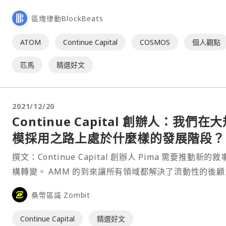
發展得當，生力軍將源源不斷。 「漢室傾頹，奸臣竊命
區塊律動BlockBeats
蒙塵。孤不度德量力，欲信大義於天下，而智術淺短，遂
蹶，至於今日。然志猶未已，君謂計將安出？」《隆中對
ATOM
Continue Capital
COSMOS
個人觀點
機：教科書級的 EVMOS⋯
匹馬
精選好文
2021/12/20
Continue Capital 創辦人：我們在
模採用之路上處於什麼樣的發展階段？
撰文：Continue Capital 創辦人 Pima 需要推動新的
構轉變。 AMM 的到來讓所有領域都解決了流動性的後顧之
憂，大規模採用/主流/十億用戶/科技創新/合規/Web3 
桑幣區識 Zombit
立的詞彙要讓大部分用戶更容易接受行業所做的事情。
DeFi/Game⋯
Continue Capital
精選好文