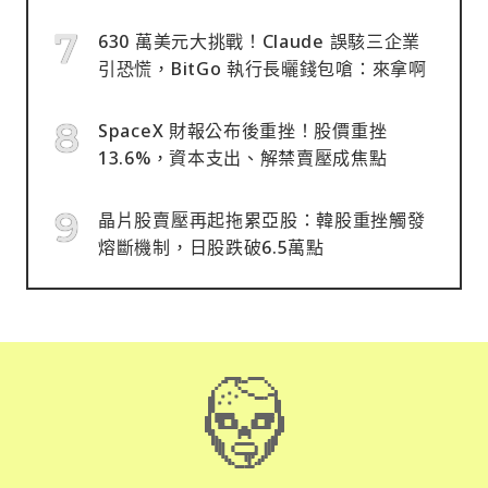
630 萬美元大挑戰！Claude 誤駭三企業
引恐慌，BitGo 執行長曬錢包嗆：來拿啊
SpaceX 財報公布後重挫！股價重挫
13.6%，資本支出、解禁賣壓成焦點
晶片股賣壓再起拖累亞股：韓股重挫觸發
熔斷機制，日股跌破6.5萬點