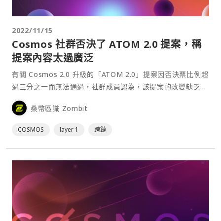
2022/11/15
Cosmos 社群否決了 ATOM 2.0 提案，稱
提案內容太過廣泛
有關 Cosmos 2.0 升級的「ATOM 2.0」提案因否決票比例超
過三分之一而無法通過，社群成員認為，該提案的改變缺乏明
確性，而且提案的內容太廣泛，這是他們反對的主要原因。被
桑幣區識 Zombit
稱為「Atom One」和「Atom Zero」的替代方案也未獲社
群支持。⋯
COSMOS
layer 1
跨鏈