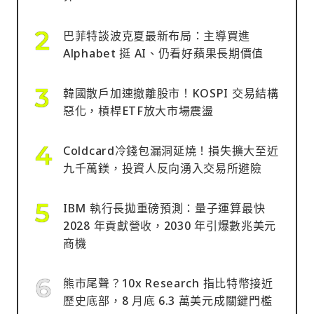
巴菲特談波克夏最新布局：主導買進
Alphabet 挺 AI、仍看好蘋果長期價值
韓國散戶加速撤離股市！KOSPI 交易結構
惡化，槓桿ETF放大市場震盪
Coldcard冷錢包漏洞延燒！損失擴大至近
九千萬鎂，投資人反向湧入交易所避險
IBM 執行長拋重磅預測：量子運算最快
2028 年貢獻營收，2030 年引爆數兆美元
商機
熊市尾聲？10x Research 指比特幣接近
歷史底部，8 月底 6.3 萬美元成關鍵門檻