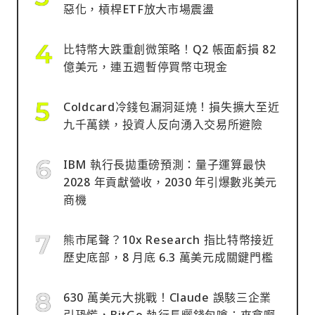
惡化，槓桿ETF放大市場震盪
比特幣大跌重創微策略！Q2 帳面虧損 82
億美元，連五週暫停買幣屯現金
Coldcard冷錢包漏洞延燒！損失擴大至近
九千萬鎂，投資人反向湧入交易所避險
IBM 執行長拋重磅預測：量子運算最快
2028 年貢獻營收，2030 年引爆數兆美元
商機
熊市尾聲？10x Research 指比特幣接近
歷史底部，8 月底 6.3 萬美元成關鍵門檻
630 萬美元大挑戰！Claude 誤駭三企業
引恐慌，BitGo 執行長曬錢包嗆：來拿啊