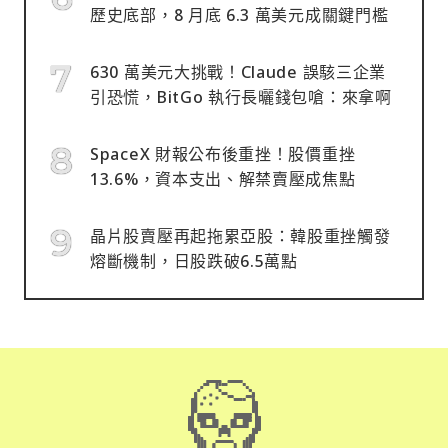
歷史底部，8 月底 6.3 萬美元成關鍵門檻
630 萬美元大挑戰！Claude 誤駭三企業
引恐慌，BitGo 執行長曬錢包嗆：來拿啊
SpaceX 財報公布後重挫！股價重挫
13.6%，資本支出、解禁賣壓成焦點
晶片股賣壓再起拖累亞股：韓股重挫觸發
熔斷機制，日股跌破6.5萬點