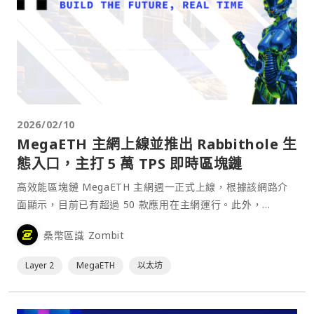
2026/02/10
MegaETH 主網上線並推出 Rabbithole 生
態入口，主打 5 萬 TPS 即時區塊鏈
高效能區塊鏈 MegaETH 主網週一正式上線，根據該網路介
面顯示，目前已有超過 50 款應用在主網運行。此外，
MegaETH 同步推出名為 Rabbithole 的整合式入口平台，用
桑幣區識 Zombit
於引導用戶瀏覽與探索該鏈的生態系統。⋯
Layer 2
MegaETH
以太坊