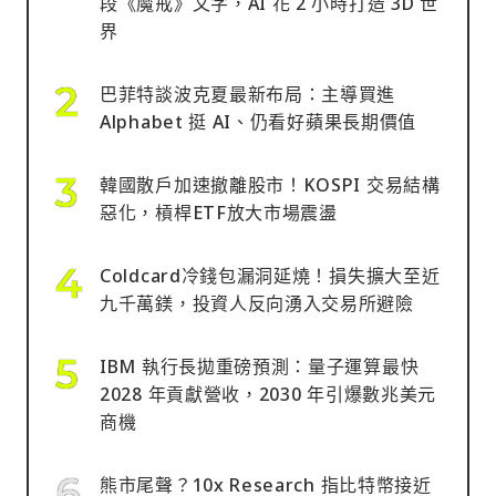
段《魔戒》文字，AI 花 2 小時打造 3D 世
界
巴菲特談波克夏最新布局：主導買進
Alphabet 挺 AI、仍看好蘋果長期價值
韓國散戶加速撤離股市！KOSPI 交易結構
惡化，槓桿ETF放大市場震盪
Coldcard冷錢包漏洞延燒！損失擴大至近
九千萬鎂，投資人反向湧入交易所避險
IBM 執行長拋重磅預測：量子運算最快
2028 年貢獻營收，2030 年引爆數兆美元
商機
熊市尾聲？10x Research 指比特幣接近