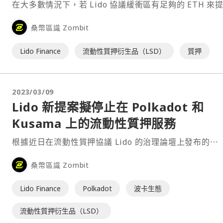
在大多數情況下，若 Lido 協議緩衝區有足夠的 ETH 來
務，大部分使用 Lido 的質押者（即持有少於 1000 stET
桑幣區識 Zombit
人）的提款請求應可在 1 天內完成（相比之下，標準以
款需要⋯
Lido Finance
流動性質押衍生品（LSD）
質押
2023/03/09
Lido 新提案擬停止在 Polkadot 和
Kusama 上的流動性質押服務
根據近日在流動性質押協議 Lido 的治理論壇上發布的⋯
桑幣區識 Zombit
Lido Finance
Polkadot
波卡生態
流動性質押衍生品（LSD）