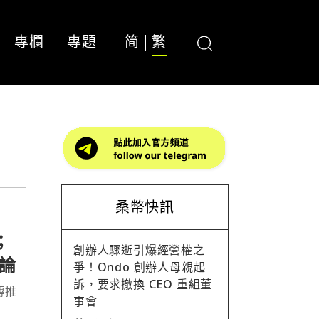
專欄
專題
简
繁
桑幣快訊
；
創辦人驟逝引爆經營權之
論
爭！Ondo 創辦人母親起
訴，要求撤換 CEO 重組董
上轉推
事會