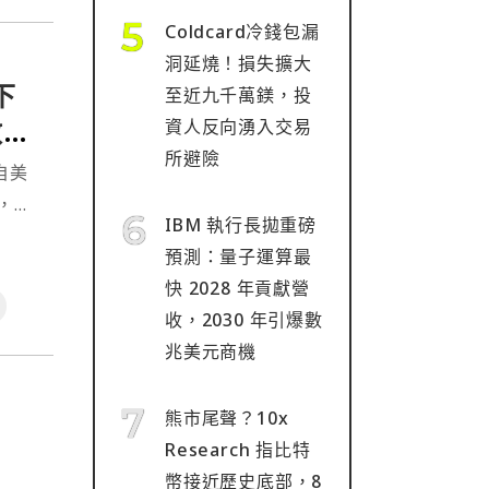
Coldcard冷錢包漏
洞延燒！損失擴大
下
至近九千萬鎂，投
散佈
資人反向湧入交易
所避險
自美
)，該
IBM 執行長拋重磅
預測：量子運算最
快 2028 年貢獻營
收，2030 年引爆數
兆美元商機
熊市尾聲？10x
Research 指比特
幣接近歷史底部，8