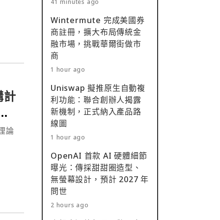
41 minutes ago
Wintermute 完成美國券
商註冊，擴大布局傳統金
融市場，挑戰華爾街做市
商
1 hour ago
Uniswap 擬推原生自動複
購計
利功能：聯合創辦人揭露
代
新機制，正式納入產品路
線圖
1 hour ago
OpenAI 首款 AI 硬體細節
曝光：傳採甜甜圈造型、
無螢幕設計，預計 2027 年
問世
2 hours ago