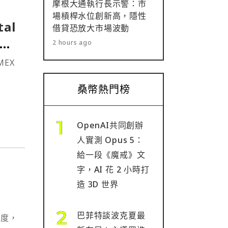
摩根大通執行長示警：市
場槓桿水位創新高，隱性
tal
借貸恐放大市場波動
，
2 hours ago
桑幣熱門榜
OpenAI共同創辦
人實測 Opus 5：
給一段《魔戒》文
字，AI 花 2 小時打
造 3D 世界
巴菲特談波克夏最
速度，