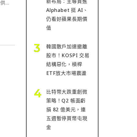
新布局：主導買進
提供服
Alphabet 挺 AI、
H 的
仍看好蘋果長期價
太坊提
值
韓國散戶加速撤離
股市！KOSPI 交易
結構惡化，槓桿
ETF放大市場震盪
比特幣大跌重創微
策略！Q2 帳面虧
損 82 億美元，連
五週暫停買幣屯現
金