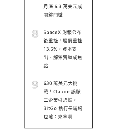
月底 6.3 萬美元成
關鍵門檻
SpaceX 財報公布
後重挫！股價重挫
13.6%，資本支
出、解禁賣壓成焦
點
630 萬美元大挑
戰！Claude 誤駭
三企業引恐慌，
BitGo 執行長曬錢
包嗆：來拿啊