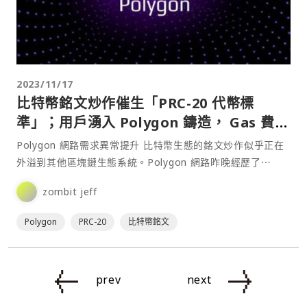
2023/11/17
比特幣銘文炒作催生「PRC-20 代幣標
準」；用戶湧入 Polygon 鑄造， Gas 費飆
破 7,000 Gwei
Polygon 網路需求異常提升 比特幣生態的銘文炒作似乎正在
外溢到其他區塊鏈生態系統。Polygon 網路昨晚經歷了⋯
zombit jeff
Polygon
PRC-20
比特幣銘文
prev
next