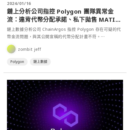
2024/01/16
鏈上分析公司指控 Polygon 團隊異常金
流：違背代幣分配承諾、私下拋售 MATIC
代幣
鏈上數據分析公司 ChainArgos 指控 Polygon 存在可疑的代
幣金流問題，與其公開宣稱的代幣分配計畫不符。⋯
zombit jeff
Polygon
鏈上數據