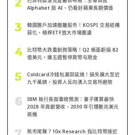
巴菲特談波克夏最新布局：主導買進
Alphabet 挺 AI、仍看好蘋果長期價值
韓國散戶加速撤離股市！KOSPI 交易結構
惡化，槓桿ETF放大市場震盪
比特幣大跌重創微策略！Q2 帳面虧損 82
億美元，連五週暫停買幣屯現金
Coldcard冷錢包漏洞延燒！損失擴大至近
九千萬鎂，投資人反向湧入交易所避險
IBM 執行長拋重磅預測：量子運算最快
2028 年貢獻營收，2030 年引爆數兆美元
商機
熊市尾聲？10x Research 指比特幣接近