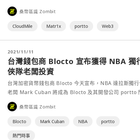
革新運動中的重要基礎設施，萬里雲（CloudMile）作
桑幣區識 Zombit
第一家擁有 Google Cloud 認證的雲端託管服務供應商
（Managed Service Provider, MSP），正積極擁抱這
CloudMile
Matr1x
portto
Web3
命，為 Web3 新創提供其尖端技術與服務，推動創新的
展。
2021/11/11
台灣錢包商 Blocto 宣布獲得 NBA 獨
俠隊老闆投資
台灣加密貨幣錢包商 Blocto 今天宣布，NBA 達拉斯獨
老闆 Mark Cuban 將成為 Blocto 及其開發公司 portto
科技的投資人，Blocto 在此之前已獲得許多投資方支持
桑幣區識 Zombit
Animoca Brands、Alameda research、500 Startup
Olive Tree⋯
Blocto
Mark Cuban
NBA
portto
熱門時事