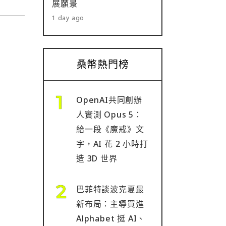
展願景
1 day ago
桑幣熱門榜
OpenAI共同創辦
人實測 Opus 5：
給一段《魔戒》文
字，AI 花 2 小時打
造 3D 世界
巴菲特談波克夏最
新布局：主導買進
Alphabet 挺 AI、