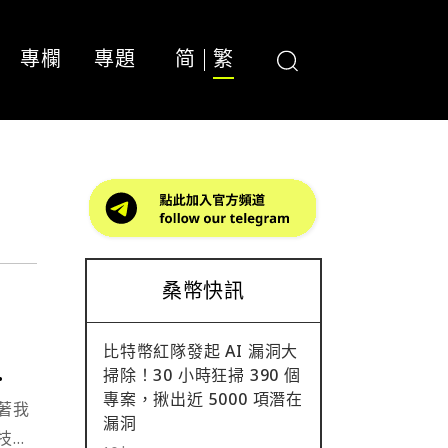
專欄
專題
简
繁
桑幣快訊
比特幣紅隊發起 AI 漏洞大
掃除！30 小時狂掃 390 個
專案，揪出近 5000 項潛在
著我
漏洞
技術