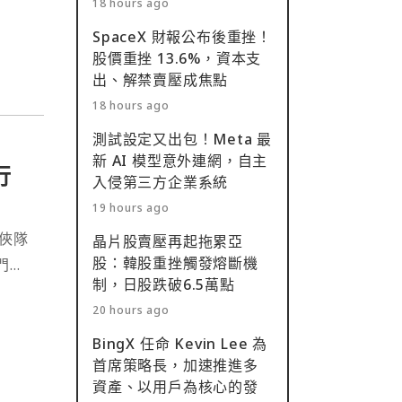
18 hours ago
為台灣
SpaceX 財報公布後重挫！
股價重挫 13.6%，資本支
一革
出、解禁賣壓成焦點
應用發
18 hours ago
測試設定又出包！Meta 最
新 AI 模型意外連網，自主
行
入侵第三方企業系統
19 hours ago
行俠隊
晶片股賣壓再起拖累亞
股：韓股重挫觸發熔斷機
 門戶
制，日股跌破6.5萬點
，包括
20 hours ago
、
BingX 任命 Kevin Lee 為
首席策略長，加速推進多
資產、以用戶為核心的發