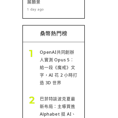
展願景
1 day ago
桑幣熱門榜
OpenAI共同創辦
人實測 Opus 5：
給一段《魔戒》文
字，AI 花 2 小時打
造 3D 世界
巴菲特談波克夏最
新布局：主導買進
Alphabet 挺 AI、