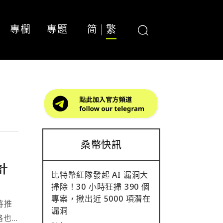
專欄
專題
简
繁
桑幣快訊
計
比特幣紅隊發起 AI 漏洞大
掃除！30 小時狂掃 390 個
專案，揪出近 5000 項潛在
並將推
漏洞
路也