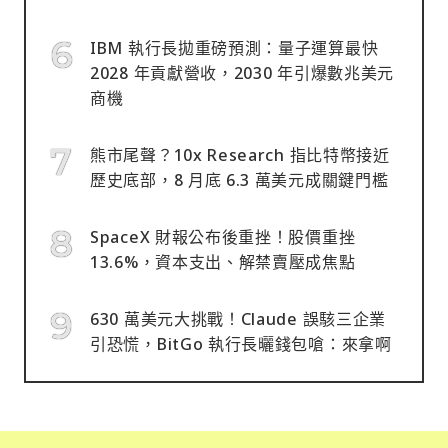
IBM 執行長拋重磅預測：量子運算最快
2028 年貢獻營收，2030 年引爆數兆美元
商機
熊市尾聲？10x Research 指比特幣接近
歷史底部，8 月底 6.3 萬美元成關鍵門檻
SpaceX 財報公布後重挫！股價重挫
13.6%，資本支出、解禁賣壓成焦點
630 萬美元大挑戰！Claude 誤駭三企業
引恐慌，BitGo 執行長曬錢包嗆：來拿啊