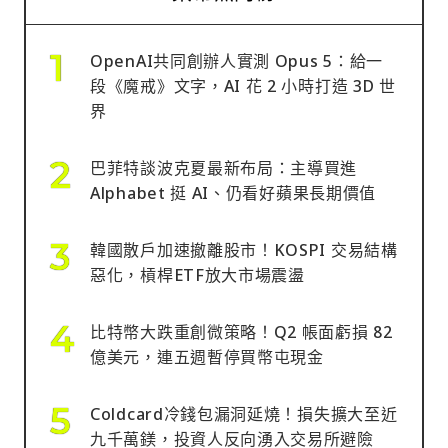
OpenAI共同創辦人實測 Opus 5：給一
段《魔戒》文字，AI 花 2 小時打造 3D 世
界
巴菲特談波克夏最新布局：主導買進
Alphabet 挺 AI、仍看好蘋果長期價值
韓國散戶加速撤離股市！KOSPI 交易結構
惡化，槓桿ETF放大市場震盪
比特幣大跌重創微策略！Q2 帳面虧損 82
億美元，連五週暫停買幣屯現金
Coldcard冷錢包漏洞延燒！損失擴大至近
九千萬鎂，投資人反向湧入交易所避險