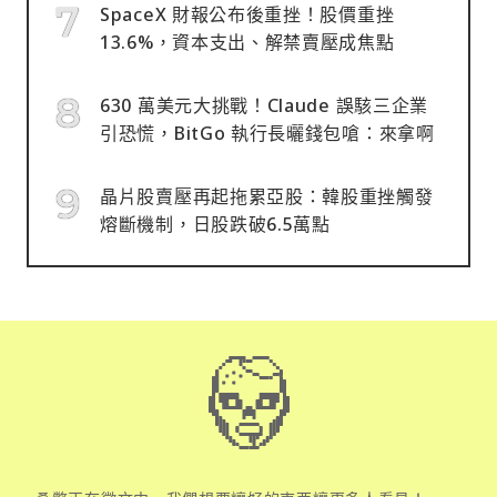
SpaceX 財報公布後重挫！股價重挫
13.6%，資本支出、解禁賣壓成焦點
630 萬美元大挑戰！Claude 誤駭三企業
引恐慌，BitGo 執行長曬錢包嗆：來拿啊
晶片股賣壓再起拖累亞股：韓股重挫觸發
熔斷機制，日股跌破6.5萬點