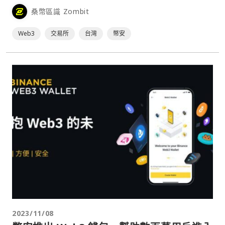
安將與臺灣金融科技協會共同合作，攜手其他產業領域參與
桑幣區識 Zombit
者，一起推動臺灣Web3和虛擬資產產業發展。
Web3
交易所
台灣
幣安
2023/11/08