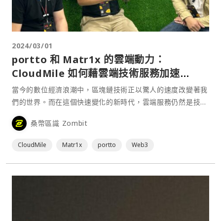
2024/03/01
portto 和 Matr1x 的雲端動力：
CloudMile 如何藉雲端技術服務加速
Web3 產業發展
當今的數位經濟浪潮中，區塊鏈技術正以驚人的速度改變著我
們的世界。而在這個快速變化的新時代，雲端服務仍然是技術
革新運動中的重要基礎設施，萬里雲（CloudMile）作為台灣
桑幣區識 Zombit
第一家擁有 Google Cloud 認證的雲端託管服務供應商
（Managed Service Provider, MSP），正積極擁抱這一革
CloudMile
Matr1x
portto
Web3
命，為 Web3 新創提供其尖端技術與服務，推動創新的應用
發展。