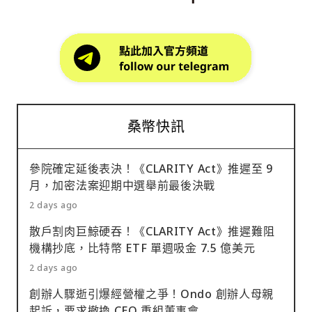
桑幣快訊
參院確定延後表決！《CLARITY Act》推遲至 9
月，加密法案迎期中選舉前最後決戰
2 days ago
散戶割肉巨鯨硬吞！《CLARITY Act》推遲難阻
機構抄底，比特幣 ETF 單週吸金 7.5 億美元
2 days ago
創辦人驟逝引爆經營權之爭！Ondo 創辦人母親
起訴，要求撤換 CEO 重組董事會