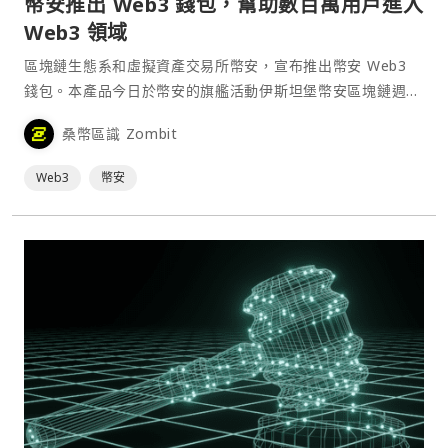
幣安推出 Web3 錢包，幫助數百萬用戶進入
Web3 領域
區塊鏈生態系和虛擬資產交易所幣安，宣布推出幣安 Web3
錢包。本產品今日於幣安的旗艦活動伊斯坦堡幣安區塊鏈週正
式登場，其旨在滿足簡單、方便並安全體驗 Web3 世界的需
桑幣區識 Zombit
求。數百萬幣安用戶現在能探索並體驗 Web3，無需承受遺失
助記詞的風險或受複雜的註冊流程所困。
Web3
幣安