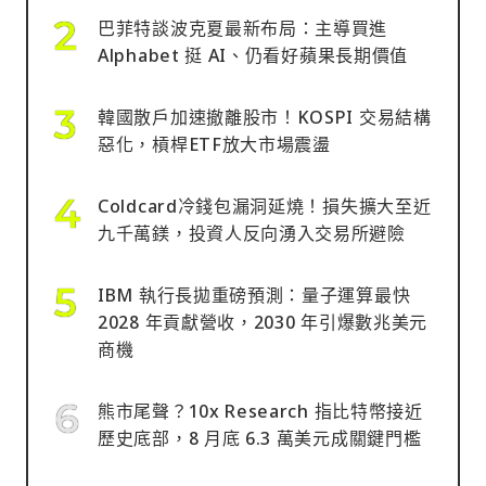
巴菲特談波克夏最新布局：主導買進
Alphabet 挺 AI、仍看好蘋果長期價值
韓國散戶加速撤離股市！KOSPI 交易結構
惡化，槓桿ETF放大市場震盪
Coldcard冷錢包漏洞延燒！損失擴大至近
九千萬鎂，投資人反向湧入交易所避險
IBM 執行長拋重磅預測：量子運算最快
2028 年貢獻營收，2030 年引爆數兆美元
商機
熊市尾聲？10x Research 指比特幣接近
歷史底部，8 月底 6.3 萬美元成關鍵門檻