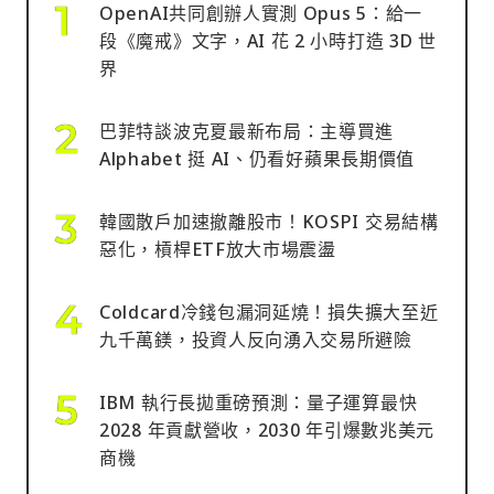
OpenAI共同創辦人實測 Opus 5：給一
段《魔戒》文字，AI 花 2 小時打造 3D 世
界
巴菲特談波克夏最新布局：主導買進
Alphabet 挺 AI、仍看好蘋果長期價值
韓國散戶加速撤離股市！KOSPI 交易結構
惡化，槓桿ETF放大市場震盪
Coldcard冷錢包漏洞延燒！損失擴大至近
九千萬鎂，投資人反向湧入交易所避險
IBM 執行長拋重磅預測：量子運算最快
2028 年貢獻營收，2030 年引爆數兆美元
商機