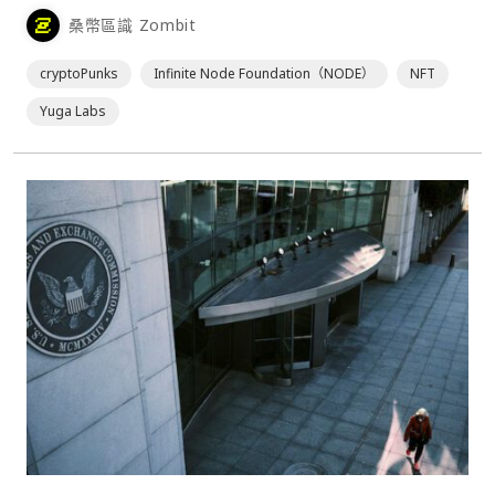
的非營利組織 Infinite Node Foundation（NODE），交易
桑幣區識 Zombit
的具體條款未對外公布。⋯
cryptoPunks
Infinite Node Foundation（NODE）
NFT
Yuga Labs