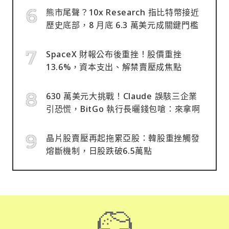
熊市尾聲？10x Research 指比特幣接近
歷史底部，8 月底 6.3 萬美元成關鍵門檻
SpaceX 財報公布後重挫！股價重挫
13.6%，資本支出、解禁賣壓成焦點
630 萬美元大挑戰！Claude 誤駭三企業
引恐慌，BitGo 執行長曬錢包嗆：來拿啊
晶片股賣壓再起拖累亞股：韓股重挫觸發
熔斷機制，日股跌破6.5萬點