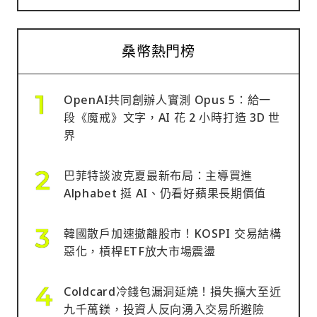
桑幣熱門榜
OpenAI共同創辦人實測 Opus 5：給一
段《魔戒》文字，AI 花 2 小時打造 3D 世
界
巴菲特談波克夏最新布局：主導買進
Alphabet 挺 AI、仍看好蘋果長期價值
韓國散戶加速撤離股市！KOSPI 交易結構
惡化，槓桿ETF放大市場震盪
Coldcard冷錢包漏洞延燒！損失擴大至近
九千萬鎂，投資人反向湧入交易所避險