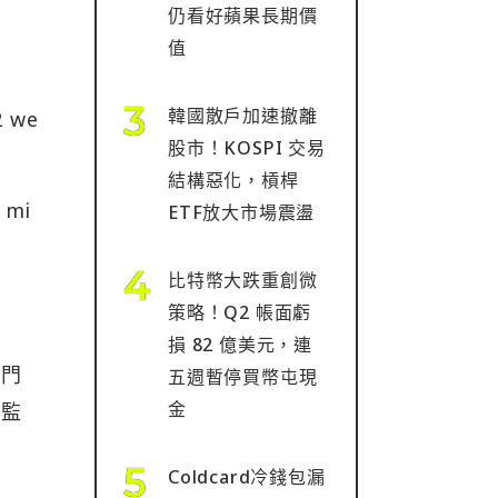
仍看好蘋果長期價
值
韓國散戶加速撤離
2 we
股市！KOSPI 交易
結構惡化，槓桿
 mi
ETF放大市場震盪
比特幣大跌重創微
策略！Q2 帳面虧
損 82 億美元，連
合門
五週暫停買幣屯現
金
後監
Coldcard冷錢包漏