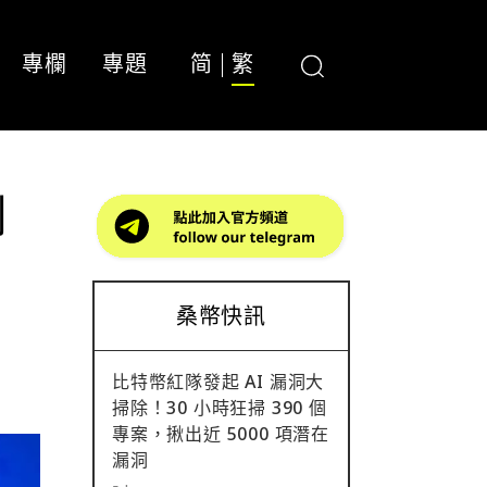
專欄
專題
简
繁
制
桑幣快訊
比特幣紅隊發起 AI 漏洞大
掃除！30 小時狂掃 390 個
專案，揪出近 5000 項潛在
漏洞