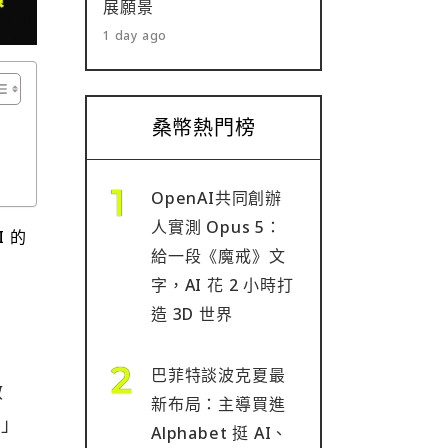
展願景
1 day ago
桑幣熱門榜
OpenAI共同創辦
人實測 Opus 5：
I 的
給一段《魔戒》文
字，AI 花 2 小時打
造 3D 世界
巴菲特談波克夏最
啟
新布局：主導買進
權」
Alphabet 挺 AI、