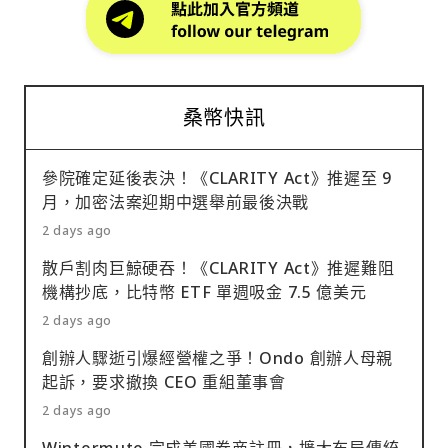
桑幣快訊
參院確定延後表決！《CLARITY Act》推遲至 9
月，加密法案迎期中選舉前最後決戰
2 days ago
散戶割肉巨鯨硬吞！《CLARITY Act》推遲難阻
機構抄底，比特幣 ETF 單週吸金 7.5 億美元
2 days ago
創辦人驟逝引爆經營權之爭！Ondo 創辦人母親
起訴，要求撤換 CEO 重組董事會
2 days ago
Wintermute 完成美國券商註冊，擴大布局傳統