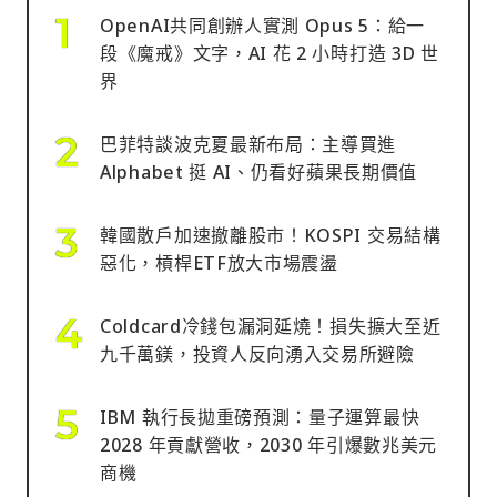
OpenAI共同創辦人實測 Opus 5：給一
段《魔戒》文字，AI 花 2 小時打造 3D 世
界
巴菲特談波克夏最新布局：主導買進
Alphabet 挺 AI、仍看好蘋果長期價值
韓國散戶加速撤離股市！KOSPI 交易結構
惡化，槓桿ETF放大市場震盪
Coldcard冷錢包漏洞延燒！損失擴大至近
九千萬鎂，投資人反向湧入交易所避險
IBM 執行長拋重磅預測：量子運算最快
2028 年貢獻營收，2030 年引爆數兆美元
商機