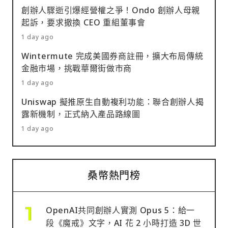
創辦人驟逝引爆經營權之爭！Ondo 創辦人母親
起訴，要求撤換 CEO 重組董事會
1 day ago
Wintermute 完成美國券商註冊，擴大布局傳統
金融市場，挑戰華爾街做市商
1 day ago
Uniswap 擬推原生自動複利功能：聯合創辦人揭
露新機制，正式納入產品路線圖
1 day ago
桑幣熱門榜
OpenAI共同創辦人實測 Opus 5：給一
段《魔戒》文字，AI 花 2 小時打造 3D 世