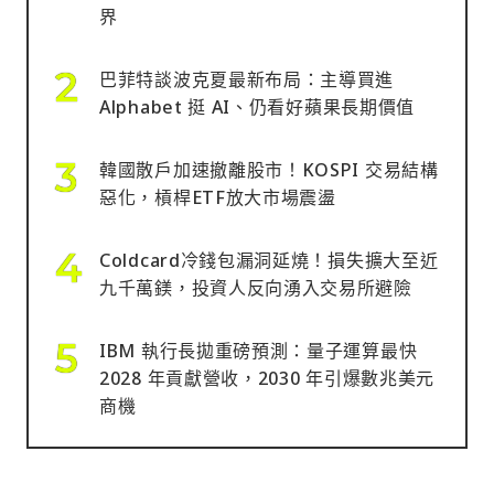
界
巴菲特談波克夏最新布局：主導買進
Alphabet 挺 AI、仍看好蘋果長期價值
韓國散戶加速撤離股市！KOSPI 交易結構
惡化，槓桿ETF放大市場震盪
Coldcard冷錢包漏洞延燒！損失擴大至近
九千萬鎂，投資人反向湧入交易所避險
IBM 執行長拋重磅預測：量子運算最快
2028 年貢獻營收，2030 年引爆數兆美元
商機