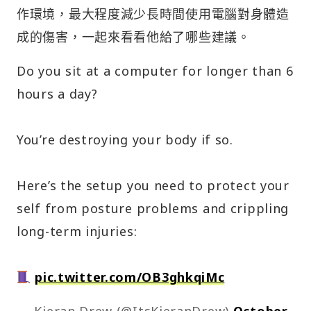
作環境，最大程度減少長時間使用電腦對身體造
成的傷害，一起來看看他給了哪些建議。
Do you sit at a computer for longer than 6
hours a day?
You’re destroying your body if so.
Here’s the setup you need to protect your
self from posture problems and crippling
long-term injuries:
pic.twitter.com/OB3ghkqiMc
— Kieran Drew (@ItsKieranDrew)
October