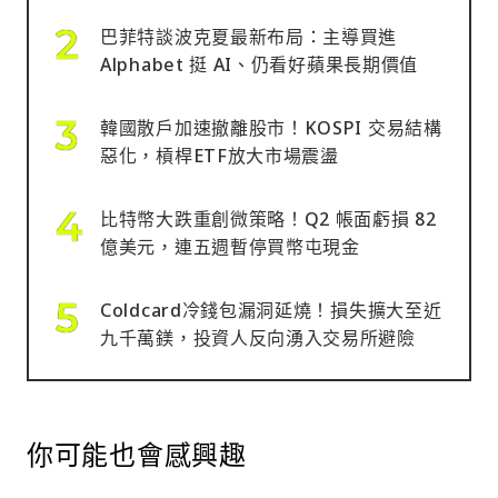
巴菲特談波克夏最新布局：主導買進
Alphabet 挺 AI、仍看好蘋果長期價值
韓國散戶加速撤離股市！KOSPI 交易結構
惡化，槓桿ETF放大市場震盪
比特幣大跌重創微策略！Q2 帳面虧損 82
億美元，連五週暫停買幣屯現金
Coldcard冷錢包漏洞延燒！損失擴大至近
九千萬鎂，投資人反向湧入交易所避險
你可能也會感興趣