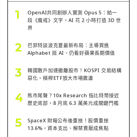
OpenAI共同創辦人實測 Opus 5：給一
段《魔戒》文字，AI 花 2 小時打造 3D 世
界
巴菲特談波克夏最新布局：主導買進
Alphabet 挺 AI、仍看好蘋果長期價值
韓國散戶加速撤離股市！KOSPI 交易結構
惡化，槓桿ETF放大市場震盪
熊市尾聲？10x Research 指比特幣接近
歷史底部，8 月底 6.3 萬美元成關鍵門檻
SpaceX 財報公布後重挫！股價重挫
13.6%，資本支出、解禁賣壓成焦點