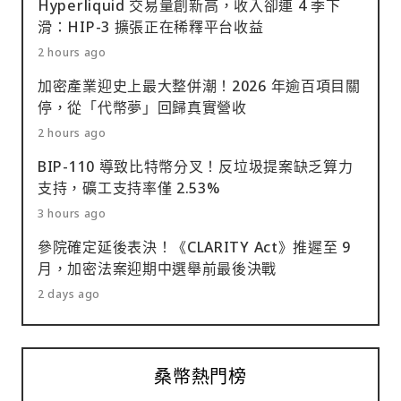
Hyperliquid 交易量創新高，收入卻連 4 季下
滑：HIP-3 擴張正在稀釋平台收益
2 hours ago
加密產業迎史上最大整併潮！2026 年逾百項目關
停，從「代幣夢」回歸真實營收
2 hours ago
BIP-110 導致比特幣分叉！反垃圾提案缺乏算力
支持，礦工支持率僅 2.53%
3 hours ago
參院確定延後表決！《CLARITY Act》推遲至 9
月，加密法案迎期中選舉前最後決戰
2 days ago
桑幣熱門榜