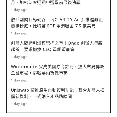
月，加密法案迎期中選舉前最後決戰
1 day ago
散戶割肉巨鯨硬吞！《CLARITY Act》推遲難阻
機構抄底，比特幣 ETF 單週吸金 7.5 億美元
1 day ago
創辦人驟逝引爆經營權之爭！Ondo 創辦人母親
起訴，要求撤換 CEO 重組董事會
1 day ago
Wintermute 完成美國券商註冊，擴大布局傳統
金融市場，挑戰華爾街做市商
1 day ago
Uniswap 擬推原生自動複利功能：聯合創辦人揭
露新機制，正式納入產品路線圖
1 day ago