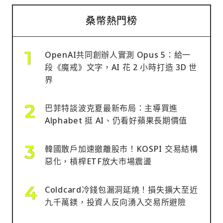
桑幣熱門榜
OpenAI共同創辦人實測 Opus 5：給一
段《魔戒》文字，AI 花 2 小時打造 3D 世
界
巴菲特談波克夏最新布局：主導買進
Alphabet 挺 AI、仍看好蘋果長期價值
韓國散戶加速撤離股市！KOSPI 交易結構
惡化，槓桿ETF放大市場震盪
Coldcard冷錢包漏洞延燒！損失擴大至近
九千萬鎂，投資人反向湧入交易所避險