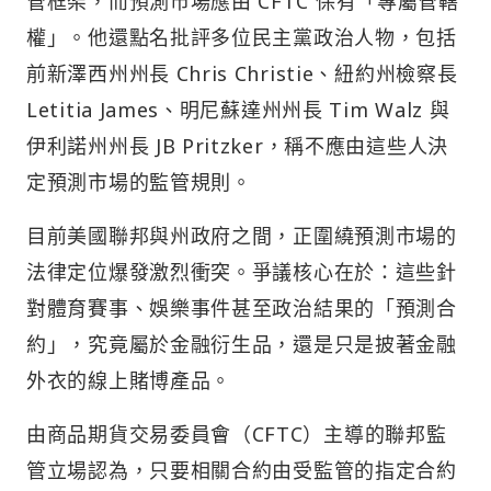
管框架，而預測市場應由 CFTC 保有「專屬管轄
權」。他還點名批評多位民主黨政治人物，包括
前新澤西州州長 Chris Christie、紐約州檢察長
Letitia James、明尼蘇達州州長 Tim Walz 與
伊利諾州州長 JB Pritzker，稱不應由這些人決
定預測市場的監管規則。
目前美國聯邦與州政府之間，正圍繞預測市場的
法律定位爆發激烈衝突。爭議核心在於：這些針
對體育賽事、娛樂事件甚至政治結果的「預測合
約」，究竟屬於金融衍生品，還是只是披著金融
外衣的線上賭博產品。
由商品期貨交易委員會（CFTC）主導的聯邦監
管立場認為，只要相關合約由受監管的指定合約