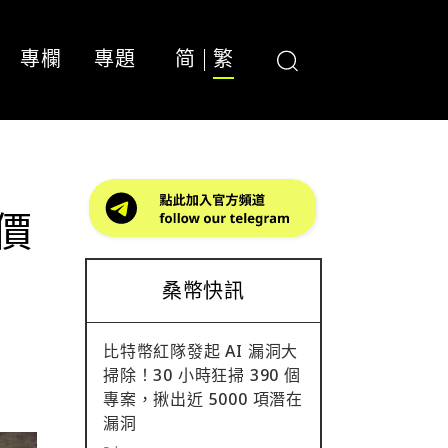
專欄
專題
简
繁
標價
桑幣快訊
比特幣紅隊發起 AI 漏洞大
掃除！30 小時狂掃 390 個
專案，揪出近 5000 項潛在
漏洞