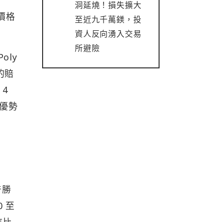
洞延燒！損失擴大
期價格
至近九千萬鎂，投
資人反向湧入交易
所避險
oly
上的賠
 4
弱優勢
普勝
0 至