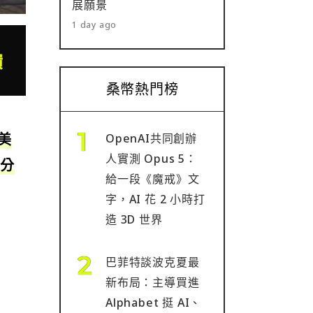
展願景
1 day ago
桑幣熱門榜
美
OpenAI共同創辦
人實測 Opus 5：
。分
給一段《魔戒》文
字，AI 花 2 小時打
造 3D 世界
巴菲特談波克夏最
新布局：主導買進
Alphabet 挺 AI、