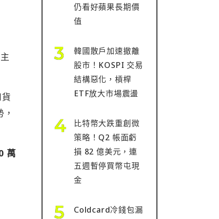
仍看好蘋果長期價
值
韓國散戶加速撤離
民主
股市！KOSPI 交易
結構惡化，槓桿
ETF放大市場震盪
和貨
勢，
比特幣大跌重創微
策略！Q2 帳面虧
損 82 億美元，連
 萬
五週暫停買幣屯現
金
Coldcard冷錢包漏