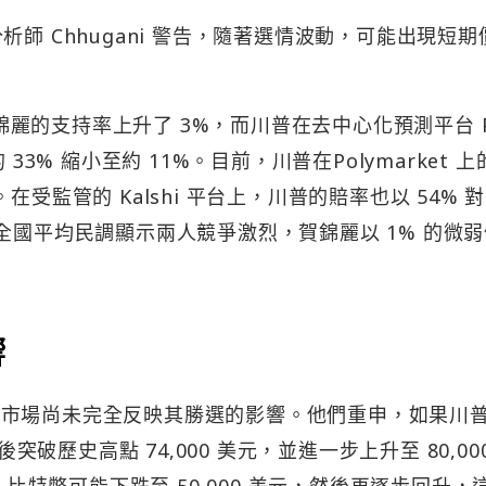
，分析師 Chhugani 警告，隨著選情波動，可能出現短
賀錦麗的支持率上升了 3%，而川普在去中心化預測平台 P
日的 33% 縮小至約 11%。目前，川普在Polymarket 
麗。在受監管的 Kalshi 平台上，川普的賠率也以 54% 對
全國平均民調顯示兩人競爭激烈，賀錦麗以 1% 的微
響
勝出，市場尚未完全反映其勝選的影響。他們重申，如果川
突破歷史高點 74,000 美元，並進一步上升至 80,00