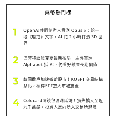
桑幣熱門榜
OpenAI共同創辦人實測 Opus 5：給一
段《魔戒》文字，AI 花 2 小時打造 3D 世
界
巴菲特談波克夏最新布局：主導買進
Alphabet 挺 AI、仍看好蘋果長期價值
韓國散戶加速撤離股市！KOSPI 交易結構
惡化，槓桿ETF放大市場震盪
Coldcard冷錢包漏洞延燒！損失擴大至近
九千萬鎂，投資人反向湧入交易所避險