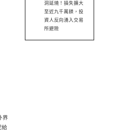
洞延燒！損失擴大
至近九千萬鎂，投
資人反向湧入交易
所避險
用外界
配給