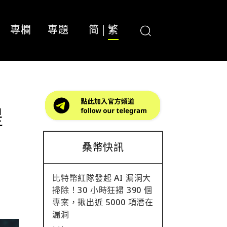
專欄
專題
简
繁
提
桑幣快訊
比特幣紅隊發起 AI 漏洞大
掃除！30 小時狂掃 390 個
專案，揪出近 5000 項潛在
漏洞