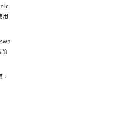
ic
使用
swa
長預
值，