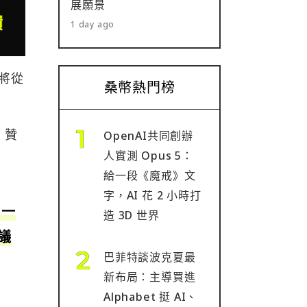
展願景
1 day ago
型將從
桑幣熱門榜
，贊
OpenAI共同創辦
人實測 Opus 5：
給一段《魔戒》文
字，AI 花 2 小時打
，一
造 3D 世界
議
巴菲特談波克夏最
新布局：主導買進
Alphabet 挺 AI、