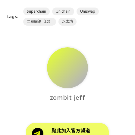
Superchain
Unichain
Uniswap
tags:
二層網路（L2）
以太坊
zombit jeff