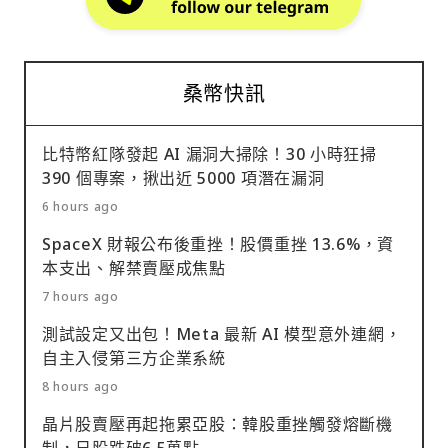
桑幣快訊
比特幣紅隊發起 AI 漏洞大掃除！30 小時狂掃
390 個專案，揪出近 5000 項潛在漏洞
6 hours ago
SpaceX 財報公布後重挫！股價重挫 13.6%，資
本支出、解禁賣壓成焦點
7 hours ago
測試設定又出包！Meta 最新 AI 模型意外連網，
自主入侵第三方企業系統
8 hours ago
晶片股賣壓再起拖累亞股：韓股重挫觸發熔斷機
制，日股跌破6.5萬點