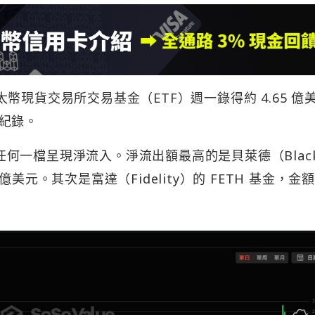
幣現貨交易所交易基金（ETF）週一錄得約 4.65 億
紀錄。
有任何一檔呈現淨流入。淨流出額最高的是貝萊德（Black
 億美元。其次是富達（Fidelity）的 FETH 基金，金額