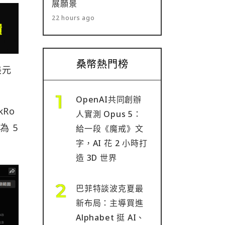
展願景
22 hours ago
桑幣熱門榜
美元
OpenAI共同創辦
Ro
人實測 Opus 5：
為 5
給一段《魔戒》文
字，AI 花 2 小時打
造 3D 世界
巴菲特談波克夏最
新布局：主導買進
Alphabet 挺 AI、