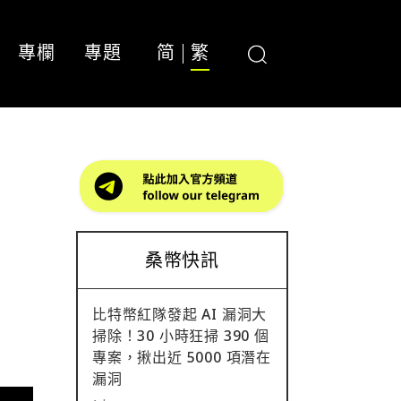
專欄
專題
简
繁
桑幣快訊
比特幣紅隊發起 AI 漏洞大
掃除！30 小時狂掃 390 個
專案，揪出近 5000 項潛在
漏洞