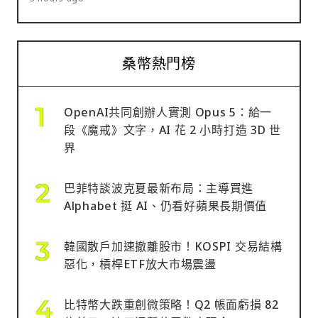
桑幣熱門榜
OpenAI共同創辦人實測 Opus 5：給一
段《魔戒》文字，AI 花 2 小時打造 3D 世
界
巴菲特談波克夏最新布局：主導買進
Alphabet 挺 AI、仍看好蘋果長期價值
韓國散戶加速撤離股市！KOSPI 交易結構
惡化，槓桿ETF放大市場震盪
比特幣大跌重創微策略！Q2 帳面虧損 82