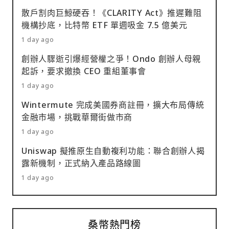
散戶割肉巨鯨硬吞！《CLARITY Act》推遲難阻
機構抄底，比特幣 ETF 單週吸金 7.5 億美元
1 day ago
創辦人驟逝引爆經營權之爭！Ondo 創辦人母親
起訴，要求撤換 CEO 重組董事會
1 day ago
Wintermute 完成美國券商註冊，擴大布局傳統
金融市場，挑戰華爾街做市商
1 day ago
Uniswap 擬推原生自動複利功能：聯合創辦人揭
露新機制，正式納入產品路線圖
1 day ago
桑幣熱門榜