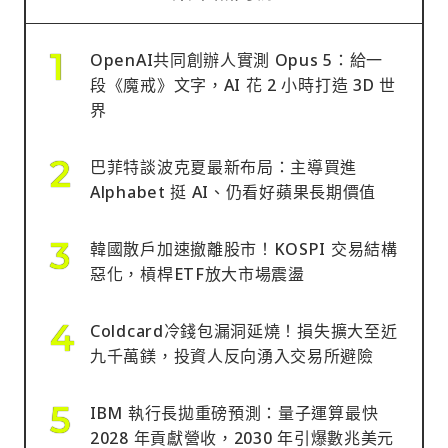
OpenAI共同創辦人實測 Opus 5：給一
段《魔戒》文字，AI 花 2 小時打造 3D 世
界
巴菲特談波克夏最新布局：主導買進
Alphabet 挺 AI、仍看好蘋果長期價值
韓國散戶加速撤離股市！KOSPI 交易結構
惡化，槓桿ETF放大市場震盪
Coldcard冷錢包漏洞延燒！損失擴大至近
九千萬鎂，投資人反向湧入交易所避險
IBM 執行長拋重磅預測：量子運算最快
2028 年貢獻營收，2030 年引爆數兆美元