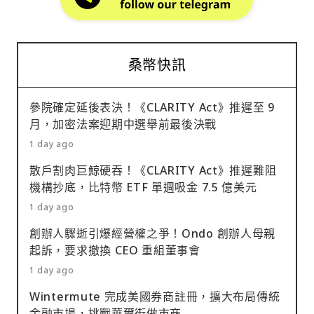
桑幣快訊
參院確定延後表決！《CLARITY Act》推遲至 9
月，加密法案迎期中選舉前最後決戰
1 day ago
散戶割肉巨鯨硬吞！《CLARITY Act》推遲難阻
機構抄底，比特幣 ETF 單週吸金 7.5 億美元
1 day ago
創辦人驟逝引爆經營權之爭！Ondo 創辦人母親
起訴，要求撤換 CEO 重組董事會
1 day ago
Wintermute 完成美國券商註冊，擴大布局傳統
金融市場，挑戰華爾街做市商