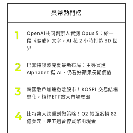
桑幣熱門榜
OpenAI共同創辦人實測 Opus 5：給一
段《魔戒》文字，AI 花 2 小時打造 3D 世
界
巴菲特談波克夏最新布局：主導買進
Alphabet 挺 AI、仍看好蘋果長期價值
韓國散戶加速撤離股市！KOSPI 交易結構
惡化，槓桿ETF放大市場震盪
比特幣大跌重創微策略！Q2 帳面虧損 82
億美元，連五週暫停買幣屯現金