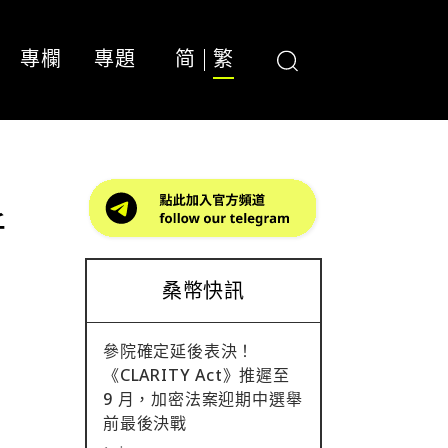
專欄
專題
简
繁
新
桑幣快訊
參院確定延後表決！
《CLARITY Act》推遲至
9 月，加密法案迎期中選舉
前最後決戰