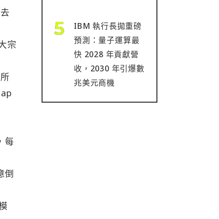
「去
IBM 執行長拋重磅
預測：量子運算最
大宗
快 2028 年貢獻營
收，2030 年引爆數
」所
兆美元商機
ap
，每
意倒
模