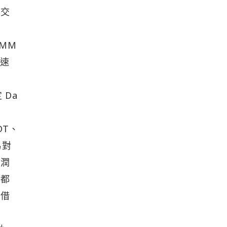
使交
MM
交速
Da
DT、
易對
分潤
戶都
在借