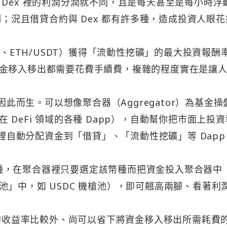
Dex 裡的利潤分潤就不同，且是每天甚至是每小時浮
制；況且借貸合約與 Dex 都有許多種，造成投資人眼花
T、ETH/USDT）獲得「流動性挖礦」的最大投資報酬
金移入移出都需要花費手續費，複雜的程度實在是讓
因此而生。可以想像聚合器（Aggregator）為基金操
DeFi 領域的各種 Dapp），自動幫你把市面上投
 裡自動分配資金到「借貸」、「流動性挖礦」等 Dapp
 等幣種，在聚合器裡只要選定該幣種而把資金投入聚合器中
」中，如 USDC 機槍池），即可翹高兩腳、看著利
 的收益率比較外、尚可以省下將資金移入移出所需耗費