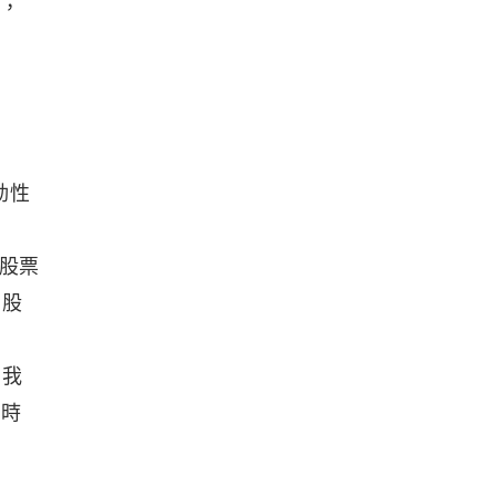
樣，
動性
股票
 股
，我
的時
手