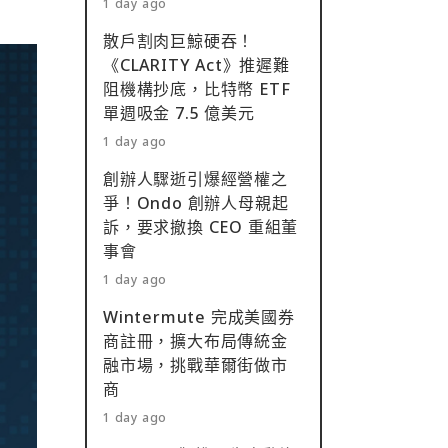
1 day ago
散戶割肉巨鯨硬吞！
《CLARITY Act》推遲難
阻機構抄底，比特幣 ETF
單週吸金 7.5 億美元
1 day ago
創辦人驟逝引爆經營權之
爭！Ondo 創辦人母親起
訴，要求撤換 CEO 重組董
事會
1 day ago
Wintermute 完成美國券
商註冊，擴大布局傳統金
融市場，挑戰華爾街做市
商
1 day ago