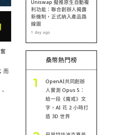
Uniswap 擬推原生自動複
利功能：聯合創辦人揭露
新機制，正式納入產品路
線圖
1 day ago
亢奮
桑幣熱門榜
；而
OpenAI共同創辦
人實測 Opus 5：
幣、
給一段《魔戒》文
字，AI 花 2 小時打
造 3D 世界
巴菲特談波克夏最