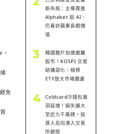
新布局：主導買進
Alphabet 挺 AI、
仍看好蘋果長期價
值
ce，
韓國散戶加速撤離
股市！KOSPI 交易
結構惡化，槓桿
的緣
ETF放大市場震盪
。
了避免
Coldcard冷錢包漏
洞延燒！損失擴大
本質
至近九千萬鎂，投
資人反向湧入交易
機
所避險