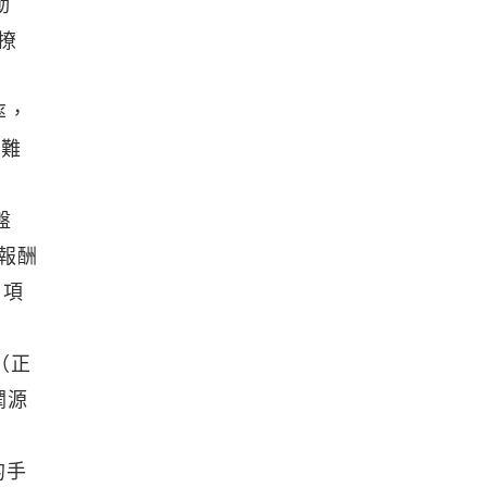
動
撩
率，
人難
盤
資報酬
 項
（正
潤源
的手