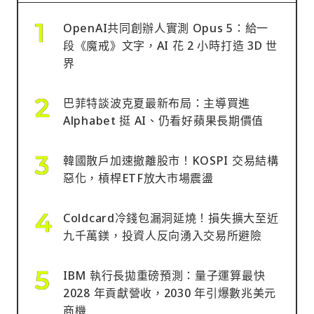
OpenAI共同創辦人實測 Opus 5：給一
段《魔戒》文字，AI 花 2 小時打造 3D 世
界
巴菲特談波克夏最新布局：主導買進
Alphabet 挺 AI、仍看好蘋果長期價值
韓國散戶加速撤離股市！KOSPI 交易結構
惡化，槓桿ETF放大市場震盪
Coldcard冷錢包漏洞延燒！損失擴大至近
九千萬鎂，投資人反向湧入交易所避險
IBM 執行長拋重磅預測：量子運算最快
2028 年貢獻營收，2030 年引爆數兆美元
商機