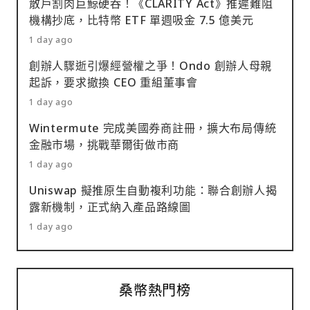
散戶割肉巨鯨硬吞！《CLARITY Act》推遲難阻
機構抄底，比特幣 ETF 單週吸金 7.5 億美元
1 day ago
創辦人驟逝引爆經營權之爭！Ondo 創辦人母親
起訴，要求撤換 CEO 重組董事會
1 day ago
Wintermute 完成美國券商註冊，擴大布局傳統
金融市場，挑戰華爾街做市商
1 day ago
Uniswap 擬推原生自動複利功能：聯合創辦人揭
露新機制，正式納入產品路線圖
1 day ago
桑幣熱門榜