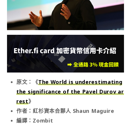
原文：《
The World is underestimating
the significance of the Pavel Durov ar
rest
》
作者：紅杉資本合夥人 Shaun Maguire
編譯：Zombit