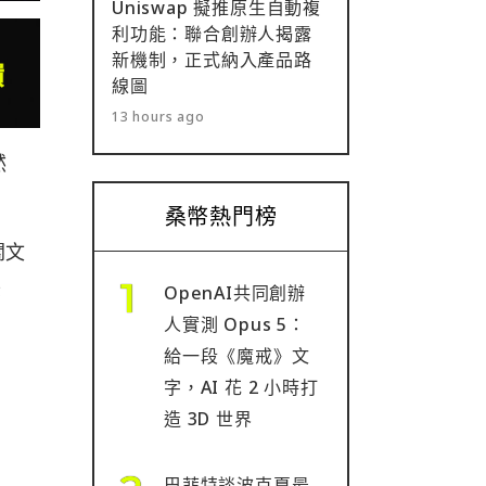
Uniswap 擬推原生自動複
利功能：聯合創辦人揭露
新機制，正式納入產品路
線圖
13 hours ago
然
桑幣熱門榜
關文
美
OpenAI共同創辦
人實測 Opus 5：
給一段《魔戒》文
字，AI 花 2 小時打
造 3D 世界
巴菲特談波克夏最