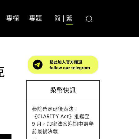
專欄
專題
简
繁
克
桑幣快訊
參院確定延後表決！
《CLARITY Act》推遲至
9 月，加密法案迎期中選舉
前最後決戰