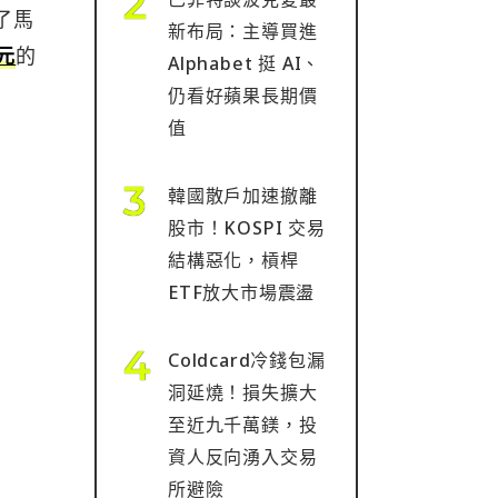
了馬
新布局：主導買進
元
的
Alphabet 挺 AI、
仍看好蘋果長期價
值
韓國散戶加速撤離
股市！KOSPI 交易
結構惡化，槓桿
ETF放大市場震盪
Coldcard冷錢包漏
洞延燒！損失擴大
至近九千萬鎂，投
資人反向湧入交易
所避險