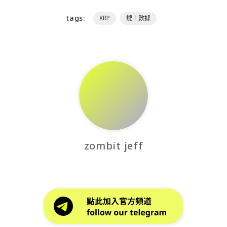
tags:
XRP
鏈上數據
zombit jeff