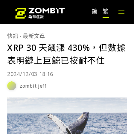
简
繁
快訊
最新文章
XRP 30 天飆漲 430%，但數據
表明鏈上巨鯨已按耐不住
2024/12/03 18:16
zombit jeff