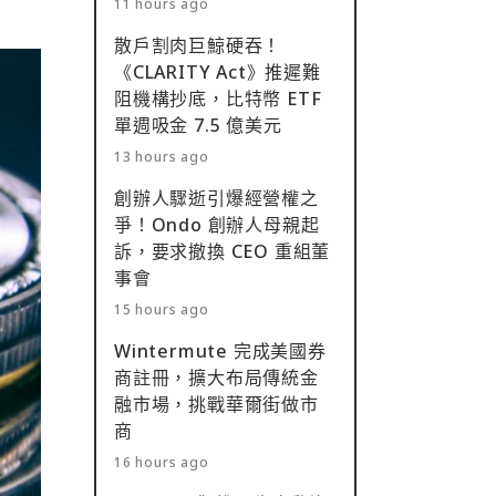
11 hours ago
散戶割肉巨鯨硬吞！
《CLARITY Act》推遲難
阻機構抄底，比特幣 ETF
單週吸金 7.5 億美元
13 hours ago
創辦人驟逝引爆經營權之
爭！Ondo 創辦人母親起
訴，要求撤換 CEO 重組董
事會
15 hours ago
Wintermute 完成美國券
商註冊，擴大布局傳統金
融市場，挑戰華爾街做市
商
16 hours ago