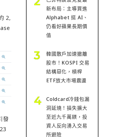
新布局：主導買進
Alphabet 挺 AI、
 2,
仍看好蘋果長期價
ase
值
韓國散戶加速撤離
股市！KOSPI 交易
結構惡化，槓桿
ETF放大市場震盪
Coldcard冷錢包漏
洞延燒！損失擴大
至近九千萬鎂，投
引發
資人反向湧入交易
23
所避險