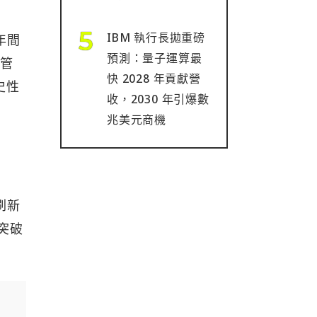
IBM 執行長拋重磅
年間
預測：量子運算最
儘管
快 2028 年貢獻營
史性
收，2030 年引爆數
兆美元商機
刷新
也突破