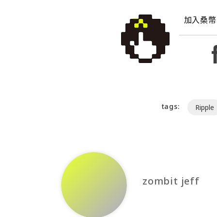
加入桑幣
tags:
Ripple
zombit jeff