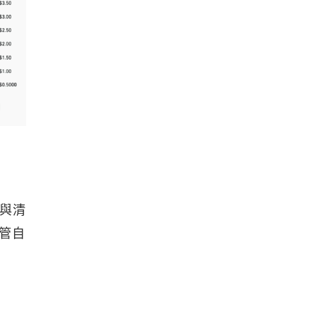
易與清
託管自