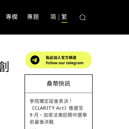
專欄
專題
简
繁
 創
桑幣快訊
參院確定延後表決！
《CLARITY Act》推遲至
9 月，加密法案迎期中選舉
前最後決戰