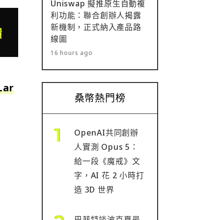
Uniswap 擬推原生自動複
利功能：聯合創辦人揭露
新機制，正式納入產品路
線圖
16 hours ago
ar
桑幣熱門榜
OpenAI共同創辦
人實測 Opus 5：
給一段《魔戒》文
字，AI 花 2 小時打
造 3D 世界
巴菲特談波克夏最