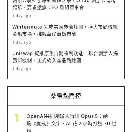
創辦人驟逝引爆經營權之爭！Ondo 創辦人母親
起訴，要求撤換 CEO 重組董事會
1 day ago
Wintermute 完成美國券商註冊，擴大布局傳統
金融市場，挑戰華爾街做市商
1 day ago
Uniswap 擬推原生自動複利功能：聯合創辦人揭
露新機制，正式納入產品路線圖
1 day ago
桑幣熱門榜
OpenAI共同創辦人實測 Opus 5：給一
段《魔戒》文字，AI 花 2 小時打造 3D 世
界